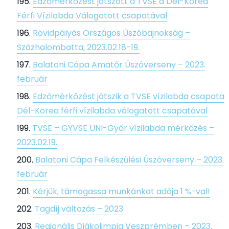
Edzőmérkőzést játszott a TVSE a Dél-Korea
Férfi Vízilabda Válogatott csapatával
Rövidpályás Országos Úszóbajnokság –
Százhalombatta, 2023.02.18-19.
Balatoni Cápa Amatőr Úszóverseny – 2023.
február
Edzőmérkőzést játszik a TVSE vízilabda csapata
Dél-Korea férfi vízilabda válogatott csapatával
TVSE – GYVSE UNI-Győr vízilabda mérkőzés –
2023.02.19.
Balatoni Cápa Felkészülési Úszóverseny – 2023.
február
Kérjük, támogassa munkánkat adója 1 %-val!
Tagdíj változás – 2023
Regionális Diákolimpia Veszprémben – 2023.