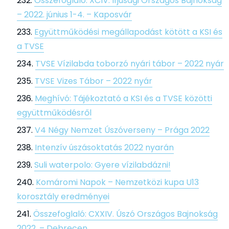
Összefoglaló: XCIV. Ifjúsági Országos Bajnokság
– 2022. június 1-4. – Kaposvár
Együttműködési megállapodást kötött a KSI és
a TVSE
TVSE Vízilabda toborzó nyári tábor – 2022 nyár
TVSE Vizes Tábor – 2022 nyár
Meghívó: Tájékoztató a KSI és a TVSE közötti
együttműködésről
V4 Négy Nemzet Úszóverseny – Prága 2022
Intenzív úszásoktatás 2022 nyarán
Suli waterpolo: Gyere vízilabdázni!
Komáromi Napok – Nemzetközi kupa U13
korosztály eredményei
Összefoglaló: CXXIV. Úszó Országos Bajnokság
2022. – Debrecen