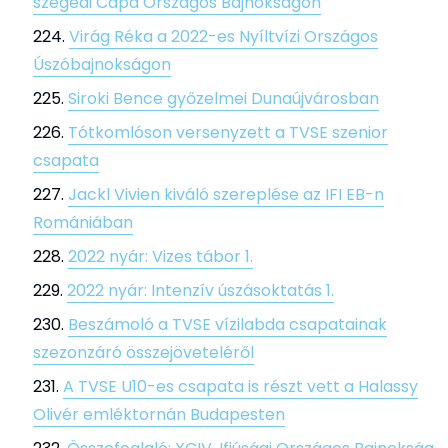
szegedi Cápa Országos Bajnokságon
Virág Réka a 2022-es Nyíltvízi Országos
Úszóbajnokságon
Siroki Bence győzelmei Dunaújvárosban
Tótkomlóson versenyzett a TVSE szenior
csapata
Jackl Vivien kiváló szereplése az IFI EB-n
Romániában
2022 nyár: Vizes tábor 1.
2022 nyár: Intenzív úszásoktatás 1.
Beszámoló a TVSE vízilabda csapatainak
szezonzáró összejöveteléről
A TVSE U10-es csapata is részt vett a Halassy
Olivér emléktornán Budapesten