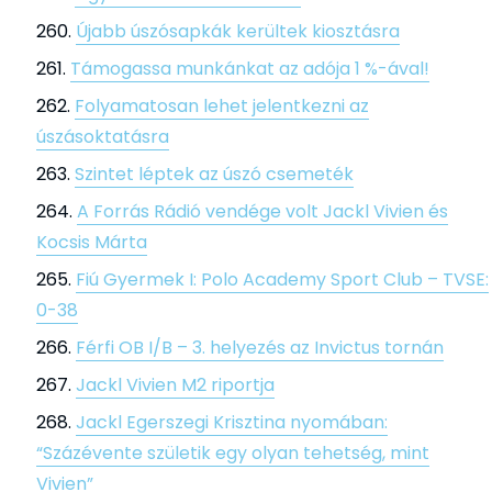
Újabb úszósapkák kerültek kiosztásra
Támogassa munkánkat az adója 1 %-ával!
Folyamatosan lehet jelentkezni az
úszásoktatásra
Szintet léptek az úszó csemeték
A Forrás Rádió vendége volt Jackl Vivien és
Kocsis Márta
Fiú Gyermek I: Polo Academy Sport Club – TVSE:
0-38
Férfi OB I/B – 3. helyezés az Invictus tornán
Jackl Vivien M2 riportja
Jackl Egerszegi Krisztina nyomában:
“Százévente születik egy olyan tehetség, mint
Vivien”