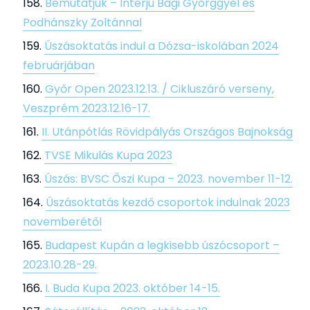
Bemutatjuk – Interjú Bagi Györggyel és
Podhánszky Zoltánnal
Úszásoktatás indul a Dózsa-iskolában 2024
februárjában
Győr Open 2023.12.13. / Cikluszáró verseny,
Veszprém 2023.12.16-17.
II. Utánpótlás Rövidpályás Országos Bajnokság
TVSE Mikulás Kupa 2023
Úszás: BVSC Őszi Kupa – 2023. november 11-12.
Úszásoktatás kezdő csoportok indulnak 2023
novemberétől
Budapest Kupán a legkisebb úszócsoport –
2023.10.28-29.
I. Buda Kupa 2023. október 14-15.