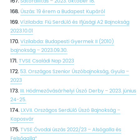
Sátorállítás – 2023. október 18.
Úszás: 19 érem a Budapest Kupáról
Vízilabda: Fiú Serdülő és Ifjúsági A2 Bajnokság
2023.10.01
Vízilabda: Budapesti Gyermek II (2010)
bajnokság – 2023.09.30.
TVSE Családi Nap 2023
53. Országos Szenior Úszóbajnokság, Gyula –
2023
III. Hódmezővásárhelyi Úszó Derby – 2023. június
24-25.
LXVII. Országos Serdülő Úszó Bajnokság –
Kaposvár
TVSE Óvodai úszás 2022/23 – Alsógalla és
Felsőgalla”