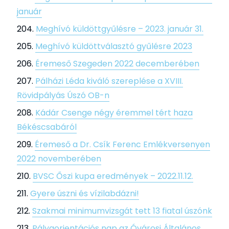
január
Meghívó küldöttgyűlésre – 2023. január 31.
Meghívó küldöttválasztó gyűlésre 2023
Éremeső Szegeden 2022 decemberében
Pálházi Léda kiváló szereplése a XVIII.
Rövidpályás Úszó OB-n
Kádár Csenge négy éremmel tért haza
Békéscsabáról
Éremeső a Dr. Csík Ferenc Emlékversenyen
2022 novemberében
BVSC Őszi kupa eredmények – 2022.11.12.
Gyere úszni és vízilabdázni!
Szakmai minimumvizsgát tett 13 fiatal úszónk
Pályaorientációs nap az Óvárosi Általános