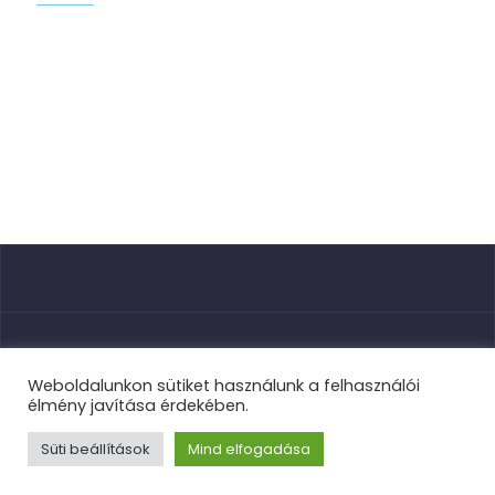
Nyitóoldal
Weboldalunkon sütiket használunk a felhasználói
élmény javítása érdekében.
Süti beállítások
Mind elfogadása
TVSE