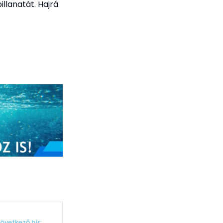
llanatát. Hajrá
övetkező hír: