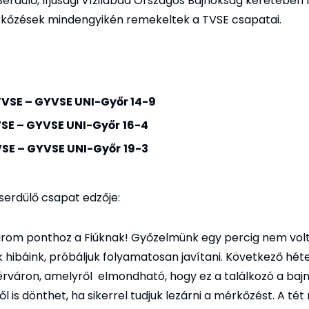
erdülő, Ifjúsági Vízilabda Országos Bajnokság keretében l
rkőzések mindengyikén remekeltek a TVSE csapatai.
VSE – GYVSE UNI-Győr 14-9
SE – GYVSE UNI-Győr
16-4
SE – GYVSE UNI-Győr
19-3
 serdülő csapat edzője:
árom ponthoz a Fiúknak! Győzelmünk egy percig nem volt 
ak hibáink, próbáljuk folyamatosan javítani. Következő hé
rváron, amelyről elmondható, hogy ez a találkozó a baj
 is dönthet, ha sikerrel tudjuk lezárni a mérkőzést. A tét