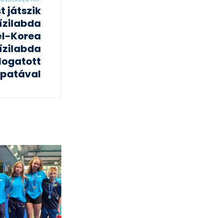
 játszik
ízilabda
él-Korea
vízilabda
logatott
patával