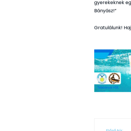
gyerekeknek egy
Bányász!”
Gratulálunk! Ha
Előző hír: