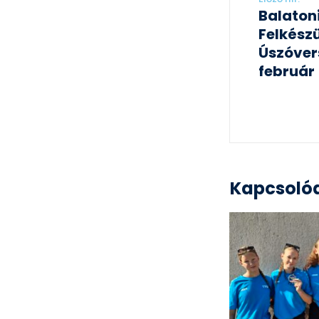
Balaton
Felkészü
Úszóver
február
Kapcsolód