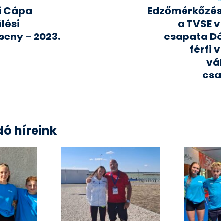
i Cápa
Edzőmérkőzést
lési
a TVSE v
seny – 2023.
csapata D
férfi 
vá
csa
ó híreink