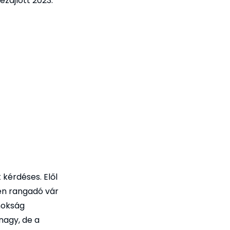
ezajlott 2023.
kérdéses. Elől
ten rangadó vár
nokság
 nagy, de a