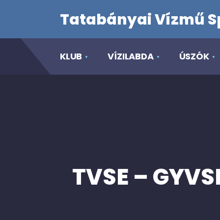
Tatabányai Vízmű S
KLUB
VÍZILABDA
ÚSZÓK
TVSE – GYVSE