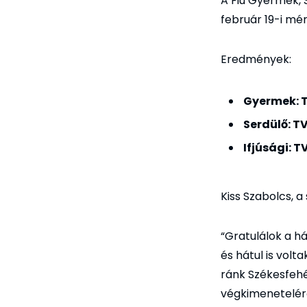
A Fiú Gyermek, S
február 19-i mé
Eredmények:
Gyermek: T
Serdülő:
TV
Ifjúsági:
TV
Kiss Szabolcs, a
“Gratulálok a h
és hátul is volt
ránk Székesfehé
végkimeneteléről