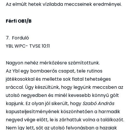
Az elmúlt hetek vízilabda meccseinek eredményei.
Férfi OB1/B
7. Forduló
YBL WPC- TVSE 10:11
Nagyon nehéz mérkőzésre számítottunk.
Az Ybl egy bombaerős csapat, tele rutinos
játékosokkal és mellette sok fiatal tehetséges
sráccal. Úgy készültünk, hogy legyünk meccsben az
utolsó negyedben és minél kevesebb könnyű gólt
kapjunk. Ez olyan jól sikerült, hogy
Szabó András
kapusteljesítményének köszönhetően a harmadik
negyed vége előtt, le is zárhattuk volna a találkozót.
Nem így lett, sőt az utolsó felvonásban a hazaiak