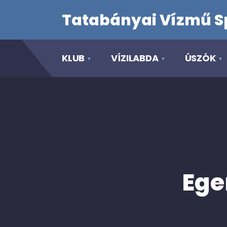
Tatabányai Vízmű S
KLUB
VÍZILABDA
ÚSZÓK
Ege