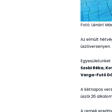
Fotó: Lénárt Má
Az elmúlt hétvé
úszóversenyen.
Egyesületünket k
Szobi Réka, Ko
Varga-Futó Dá
A kétnapos vers
úszói 26 alkalo
A remek eredmé