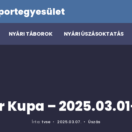
portegyesület
NYÁRI TÁBOROK
NYÁRI ÚSZÁSOKTATÁS
r Kupa – 2025.03.01
Írta:
tvse
•
2025.03.07.
•
Úszás