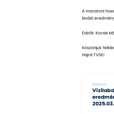
A maratoni hoss
kiváló eredmény
Edzők: Kocsis Má
Köszönjük felké
Hajrá TVSE!
Előző hír:
Vízilab
eredmé
2025.03.