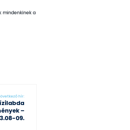
k mindenkinek a
övetkező hír:
ízilabda
ények –
3.08-09.