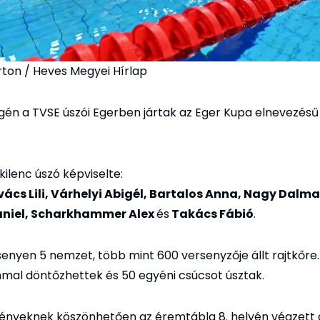
rton / Heves Megyei Hírlap
gén a TVSE úszói Egerben jártak az Eger Kupa elnevezés
ilenc úszó képviselte:
vács Lili, Várhelyi Abigél, Bartalos Anna, Nagy Dalma,
niel, Scharkhammer Alex
és
Takács Fábió
.
enyen 5 nemzet, több mint 600 versenyzője állt rajtkőre. 
mmal döntőzhettek és 50 egyéni csúcsot úsztak.
nyeknek köszönhetően az éremtábla 8. helyén végzett 