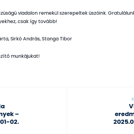
zúságú viadalon remekül szerepeltek úszóink. Gratulálun
ekhez, csak így tovább!
rta, Sirkó András, Stanga Tibor
szítő munkájukat!
K
da
V
nyek –
eredm
01-02.
2025.0