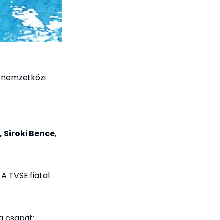
ű nemzetközi
 Siroki Bence,
A TVSE fiatal
a csapat: