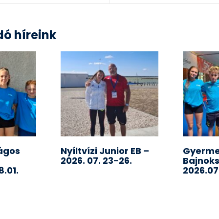
ó híreink
ágos
Nyíltvízi Junior EB –
Gyerme
2026. 07. 23-26.
Bajnok
.01.
2026.07