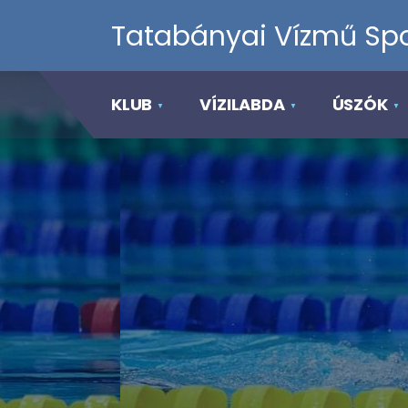
Tatabányai Vízmű Spo
KLUB
VÍZILABDA
ÚSZÓK