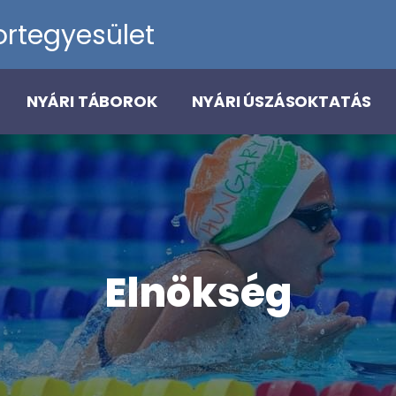
rtegyesület
NYÁRI TÁBOROK
NYÁRI ÚSZÁSOKTATÁS
Elnökség