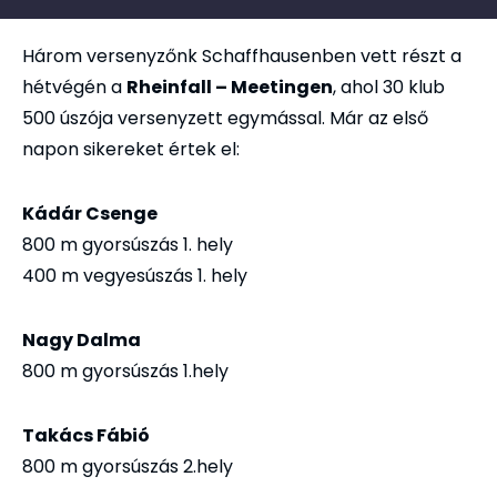
Három versenyzőnk Schaffhausenben vett részt a
hétvégén a
Rheinfall – Meetingen
, ahol 30 klub
500 úszója versenyzett egymással. Már az első
napon sikereket értek el:
Kádár Csenge
800 m gyorsúszás 1. hely
400 m vegyesúszás 1. hely
Nagy Dalma
800 m gyorsúszás 1.hely
Takács Fábió
800 m gyorsúszás 2.hely