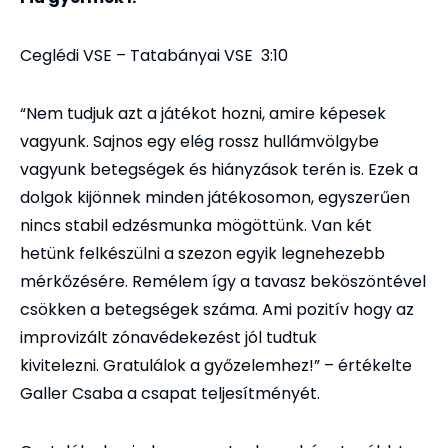
Ceglédi VSE – Tatabányai VSE 3:10
“Nem tudjuk azt a játékot hozni, amire képesek
vagyunk. Sajnos egy elég rossz hullámvölgybe
vagyunk betegségek és hiányzások terén is. Ezek a
dolgok kijönnek minden játékosomon, egyszerűen
nincs stabil edzésmunka mögöttünk. Van két
hetünk felkészülni a szezon egyik legnehezebb
mérkőzésére. Remélem így a tavasz beköszöntével
csökken a betegségek száma. Ami pozitív hogy az
improvizált zónavédekezést jól tudtuk
kivitelezni. Gratulálok a győzelemhez!” – értékelte
Galler Csaba a csapat teljesítményét.