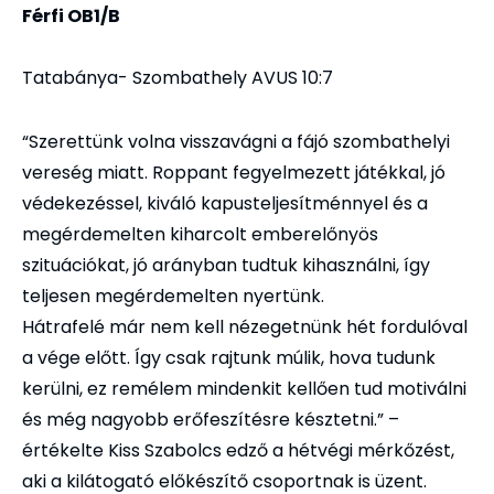
Férfi OB1/B
Tatabánya- Szombathely AVUS 10:7
“Szerettünk volna visszavágni a fájó szombathelyi
vereség miatt. Roppant fegyelmezett játékkal, jó
védekezéssel, kiváló kapusteljesítménnyel és a
megérdemelten kiharcolt emberelőnyös
szituációkat, jó arányban tudtuk kihasználni, így
teljesen megérdemelten nyertünk.
Hátrafelé már nem kell nézegetnünk hét fordulóval
a vége előtt. Így csak rajtunk múlik, hova tudunk
kerülni, ez remélem mindenkit kellően tud motiválni
és még nagyobb erőfeszítésre késztetni.” –
értékelte Kiss Szabolcs edző a hétvégi mérkőzést,
aki a kilátogató előkészítő csoportnak is üzent.