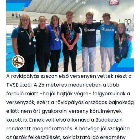
A rövidpályás szezon első versenyén vettek részt a
TVSE úszói. A 25 méteres medencében a több
forduló miatt -ha jól hajtják végre- felgyorsulnak a
versenyzők, ezért a rövidpályás országos bajnokság
ellőtt nem árt gyakorolni verseny körülmények
között is. Ennek volt első állomása a Budakeszin
rendezett megmérettetés. A hétvége jól szolgálta
az úszók felkészülését, sok bíztató idő eredmény