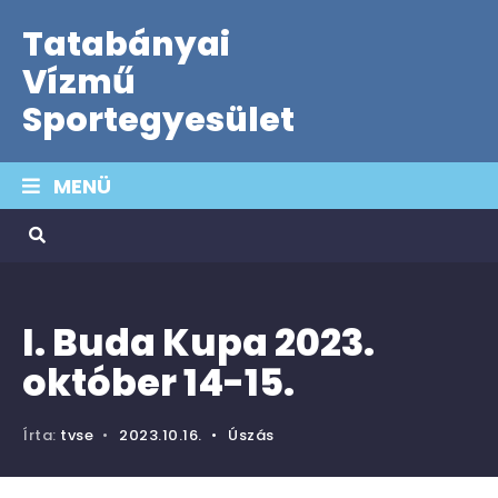
Tatabányai
Vízmű
Sportegyesület
MENÜ
I. Buda Kupa 2023.
október 14-15.
Írta:
tvse
•
2023.10.16.
•
Úszás