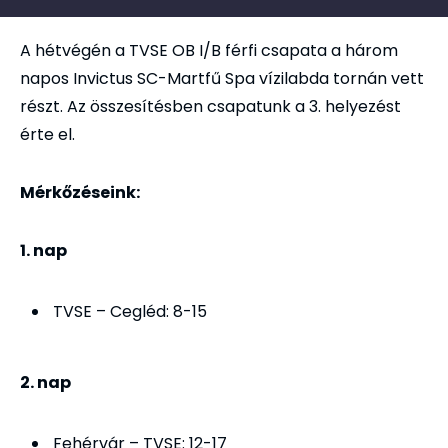
A hétvégén a TVSE OB I/B férfi csapata a három
napos Invictus SC-Martfű Spa vízilabda tornán vett
részt. Az összesítésben csapatunk a 3. helyezést
érte el.
Mérkőzéseink:
1. nap
TVSE – Cegléd: 8-15
2. nap
Fehérvár – TVSE: 12-17