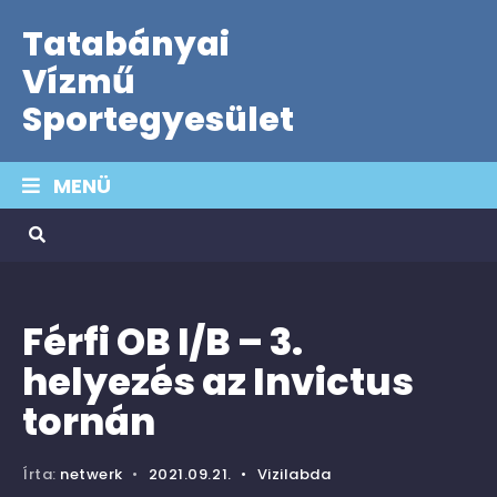
Tatabányai
Vízmű
Sportegyesület
MENÜ
Férfi OB I/B – 3.
helyezés az Invictus
tornán
Írta:
netwerk
•
2021.09.21.
•
Vizilabda