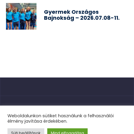
Gyermek Országos
Bajnokság – 2026.07.08-11.
Nyitóoldal
Weboldalunkon sütiket használunk a felhasználói
élmény javítása érdekében.
Süti beállítások
Mind elfogadása
TVSE