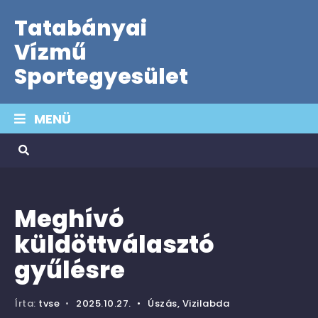
Tatabányai
Vízmű
Sportegyesület
MENÜ
Meghívó
küldöttválasztó
gyűlésre
Írta:
tvse
•
2025.10.27.
•
Úszás
,
Vizilabda