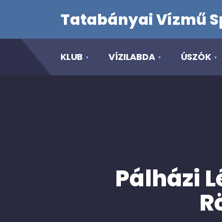
Tatabányai Vízmű S
KLUB
VÍZILABDA
ÚSZÓK
Pálházi L
R