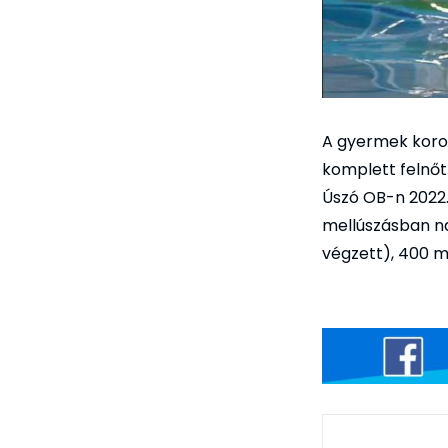
A gyermek koros
komplett felnőt
Úszó OB-n 2022.
mellúszásban na
végzett), 400 m