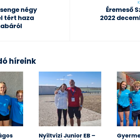
K
senge négy
Éremeső S
 tért haza
2022 decem
abáról
ó híreink
ágos
Nyíltvízi Junior EB –
Gyerme