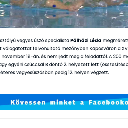
ztályú vegyes úszó specialista
Pálházi Léda
megmérett
t válogatottat felvonultató mezőnyben Kaposváron a XVII
 november 18-án, és nem ijedt meg a feladattól. A 200 m
gy egyéni csúccsal B döntő 2. helyezett lett (összesítésb
éteres vegyesúszásban pedig 12. helyen végzett.