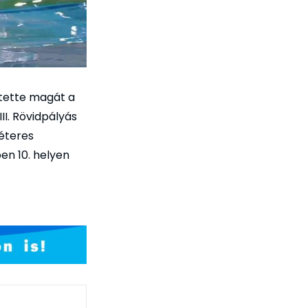
ette magát a
I. Rövidpályás
éteres
en 10. helyen