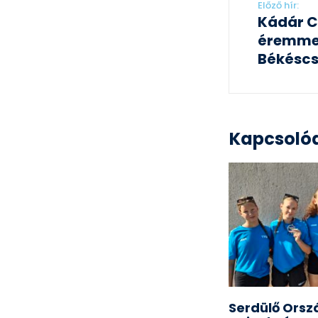
Előző hír:
Kádár C
éremmel
Békéscs
Kapcsolód
Serdülő Orsz