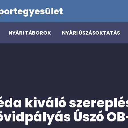
portegyesület
NYÁRI TÁBOROK
NYÁRI ÚSZÁSOKTATÁS
éda kiváló szereplés
övidpályás Úszó OB