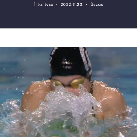
Írta:
tvse
•
2022.11.20.
•
Úszás