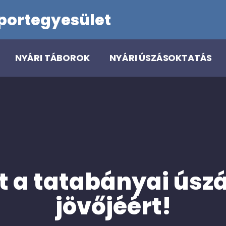
portegyesület
NYÁRI TÁBOROK
NYÁRI ÚSZÁSOKTATÁS
t a tatabányai úszá
jövőjéért!