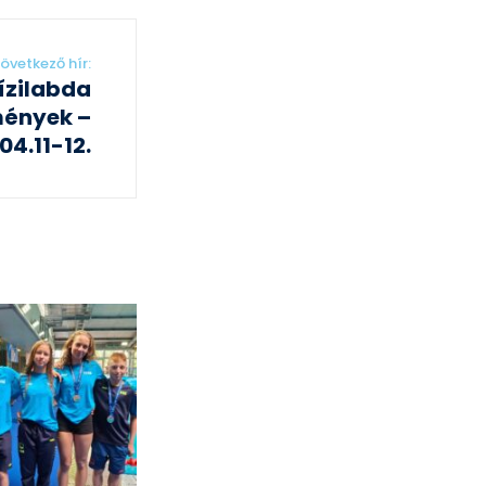
övetkező hír:
ízilabda
ények –
04.11-12.