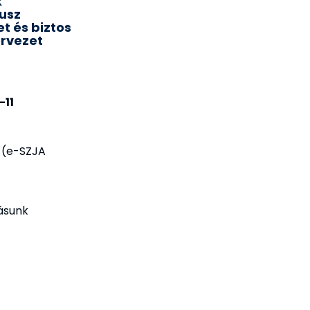
k
lusz
t és biztos
ervezet
-11
l (e-SZJA
ásunk