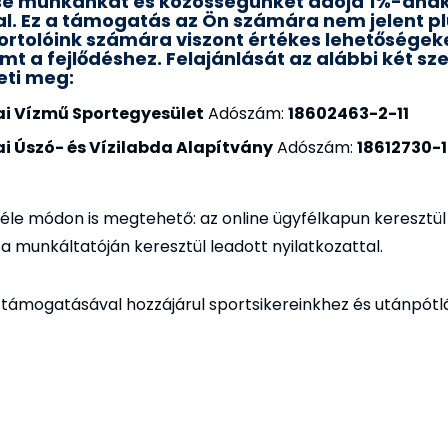
tse munkánkat és közösségünket adója 1%-ána
al. Ez a támogatás az Ön számára nem jelent p
ortolóink számára viszont értékes lehetőségeke
mt a fejlődéshez. Felajánlását az alábbi két sz
eti meg:
i Vízmű Sportegyesület
Adószám:
18602463-2-11
 Úszó- és Vízilabda Alapítvány
Adószám:
18612730-1
tféle módon is megtehető: az online ügyfélkapun keresztü
 a munkáltatóján keresztül leadott nyilatkozattal.
 támogatásával hozzájárul sportsikereinkhez és utánpótl