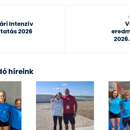
K
ri Intenzív
V
tatás 2026
eredm
2026.
ó híreink