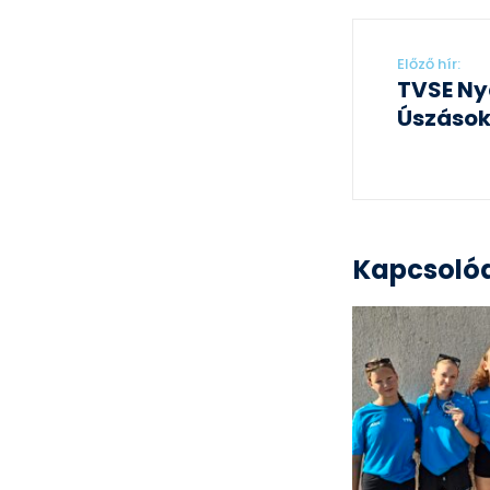
Előző hír:
TVSE Nyá
Úszások
Kapcsolód