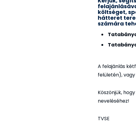
Kérjük, segí
felajánlásáv
költséget, sp
hátteret tere
számára teh
Tatabánya
Tatabányai
A felajánlás ké
felületén), vagy
Köszönjük, hogy
neveléséhez!
TVSE