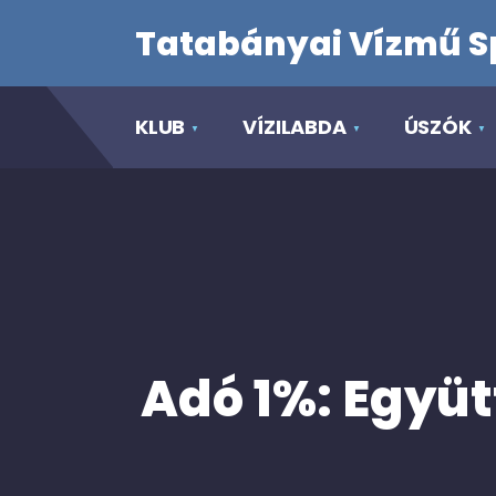
Tatabányai Vízmű S
KLUB
VÍZILABDA
ÚSZÓK
Adó 1%: Együt