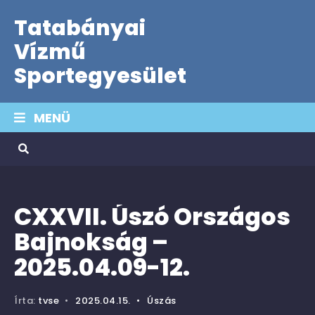
Tatabányai
Vízmű
Sportegyesület
MENÜ
CXXVII. Úszó Országos
Bajnokság –
2025.04.09-12.
Írta:
tvse
•
2025.04.15.
•
Úszás