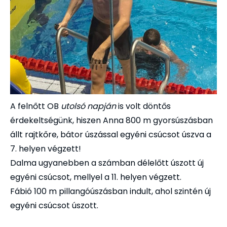
A felnőtt OB
utolsó napján
is volt döntős
érdekeltségünk, hiszen Anna 800 m gyorsúszásban
állt rajtkőre, bátor úszással egyéni csúcsot úszva a
7. helyen végzett!
Dalma ugyanebben a számban délelőtt úszott új
egyéni csúcsot, mellyel a 11. helyen végzett.
Fábió 100 m pillangóúszásban indult, ahol szintén új
egyéni csúcsot úszott.