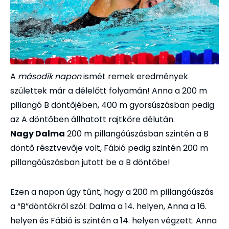
A
második napon
ismét remek eredmények
születtek már a délelőtt folyamán! Anna a 200 m
pillangó B döntőjében, 400 m gyorsúszásban pedig
az A döntőben állhatott rajtkőre délután.
Nagy Dalma
200 m pillangóúszásban szintén a B
döntő résztvevője volt, Fábió pedig szintén 200 m
pillangóúszásban jutott be a B döntőbe!
Ezen a napon úgy tűnt, hogy a 200 m pillangóúszás
a “B”döntőkről szól: Dalma a 14. helyen, Anna a 16.
helyen és Fábió is szintén a 14. helyen végzett. Anna