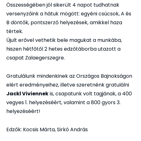
Összességében jól sikerült 4 napot tudhatnak
versenyzőink a hátuk mögött: egyéni csúcsok, A és
B döntők, pontszerző helyezések, amikkel haza
tértek.
Újult erővel vethetik bele magukat a munkába,
hiszen hétfőtől 2 hetes edzőtáborba utazott a
csapat Zalaegerszegre.
Gratulálunk mindenkinek az Országos Bajnokságon
elért eredményeihez, illetve szeretnénk gratulálni
Jackl Viviennek
is, csapatunk volt tagjának, a 400
vegyes 1. helyezéséért, valamint a 800 gyors 3.
helyezéséért!
Edzők: Kocsis Márta, Sirkó András