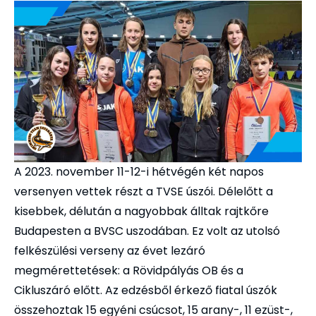
A 2023. november 11-12-i hétvégén két napos
versenyen vettek részt a TVSE úszói. Délelőtt a
kisebbek, délután a nagyobbak álltak rajtkőre
Budapesten a BVSC uszodában. Ez volt az utolsó
felkészülési verseny az évet lezáró
megmérettetések: a Rövidpályás OB és a
Cikluszáró előtt. Az edzésből érkező fiatal úszók
összehoztak 15 egyéni csúcsot, 15 arany-, 11 ezüst-,