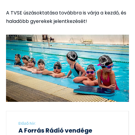
A TVSE úszásoktatása továbbra is várja a kezdő, és
haladóbb gyerekek jelentkezését!
Előző hír:
A Forrás Rádió vendége