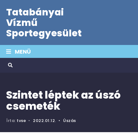
Tatabányai
Vízmű
Sportegyesület
MENÜ
Szintet léptek az úszó
csemeték
Írta:
tvse
•
2022.01.12.
•
Úszás