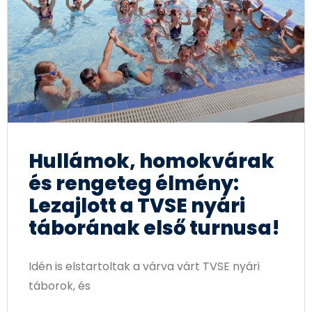
Hullámok, homokvárak
és rengeteg élmény:
Lezajlott a TVSE nyári
táborának első turnusa!
Idén is elstartoltak a várva várt TVSE nyári
táborok, és