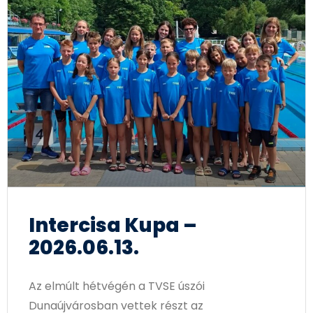
Intercisa Kupa –
2026.06.13.
Az elmúlt hétvégén a TVSE úszói
Dunaújvárosban vettek részt az