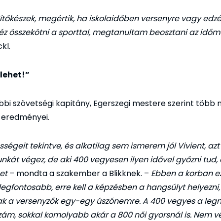
ítőkészek, megértik, ha iskolaidőben versenyre vagy edz
éz összekötni a sporttal, megtanultam beosztani az időm
kl.
 lehet!”
ábbi szövetségi kapitány, Egerszegi mestere szerint több 
 eredményei.
ségeit tekintve, és alkatilag sem ismerem jól Vivient, az
kát végez, de aki 400 vegyesen ilyen idővel győzni tud,
het
– mondta a szakember a Blikknek. –
Ebben a korban e
egfontosabb, erre kell a képzésben a hangsúlyt helyezni,
ak a versenyzők egy-egy úszónemre. A 400 vegyes a le
zám, sokkal komolyabb akár a 800 női gyorsnál is. Nem vé