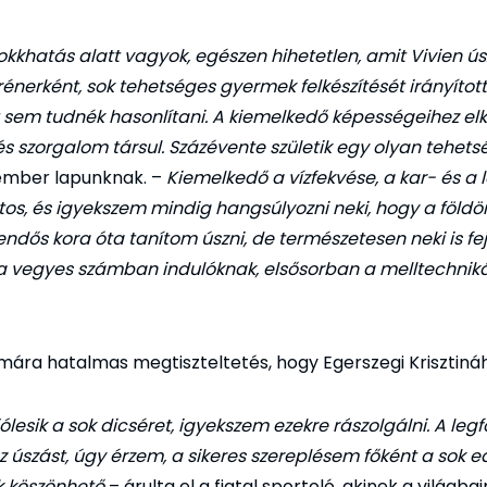
kkhatás alatt vagyok, egészen hihetetlen, amit Vivien ús
énerként, sok tehetséges gyermek felkészítését irányítot
t sem tudnék hasonlítani. A kiemelkedő képességeihez el
s szorgalom társul. Százévente születik egy olyan tehetsé
ember lapunknak. –
Kiemelkedő a vízfekvése, a kar- és a
os, és igyekszem mindig hangsúlyozni neki, hogy a földö
endős kora óta tanítom úszni, de természetesen neki is fej
a vegyes számban indulóknak, elsősorban a melltechnik
ámára hatalmas megtiszteltetés, hogy Egerszegi Krisztináh
ólesik a sok dicséret, igyekszem ezekre rászolgálni. A leg
 úszást, úgy érzem, a sikeres szereplésem főként a sok e
 köszönhető
– árulta el a fiatal sportoló, akinek a világb