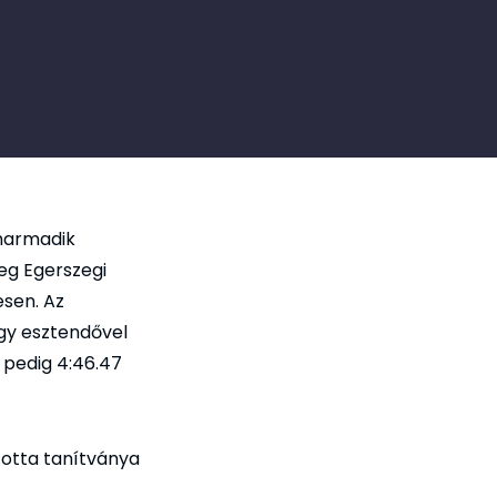
nharmadik
eg Egerszegi
esen. Az
égy esztendővel
 pedig 4:46.47
ntotta tanítványa