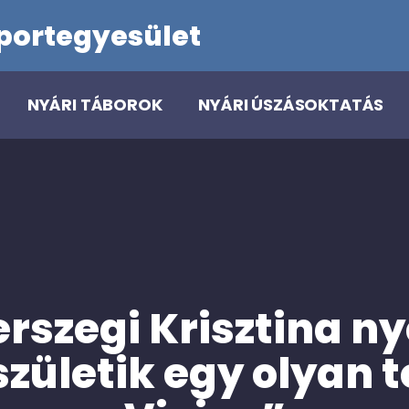
portegyesület
NYÁRI TÁBOROK
NYÁRI ÚSZÁSOKTATÁS
erszegi Krisztina 
zületik egy olyan 