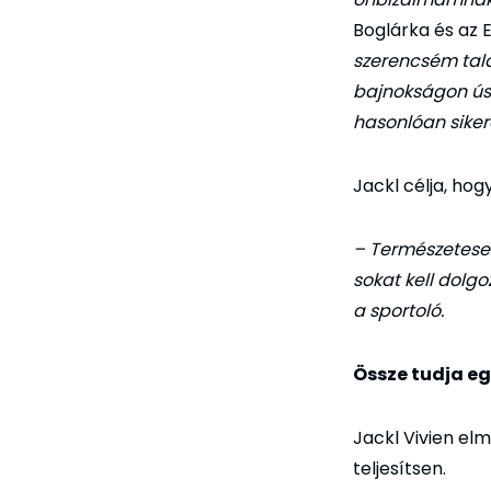
Boglárka és az 
szerencsém talál
bajnokságon úsz
hasonlóan siker
Jackl célja, ho
– Természetesen
sokat kell dolg
a sportoló.
Össze tudja eg
Jackl Vivien el
teljesítsen.