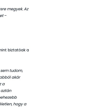
ésre megyek. Az
et
–
mint biztatóak a
t sem tudom,
 abból akár
z a
 aztán
gnehezebb
letlen, hogy a