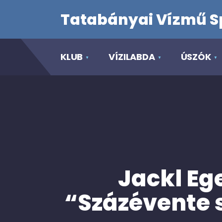
Tatabányai Vízmű S
KLUB
VÍZILABDA
ÚSZÓK
Jackl Eg
“Százévente s