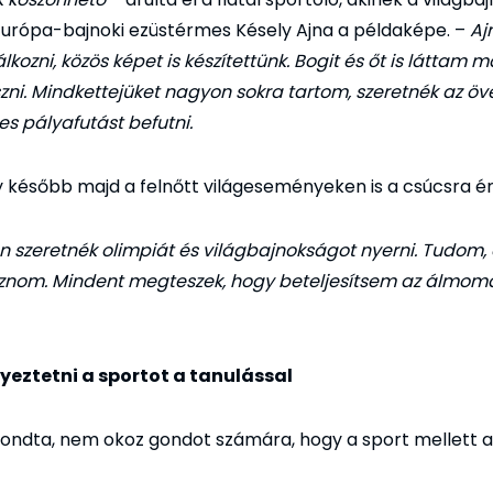
Európa-bajnoki ezüstérmes Késely Ajna a példaképe. –
Aj
kozni, közös képet is készítettünk. Bogit és őt is láttam 
ni. Mindkettejüket nagyon sokra tartom, szeretnék az ö
es pályafutást befutni.
gy később majd a felnőtt világeseményeken is a csúcsra ér
 szeretnék olimpiát és világbajnokságot nyerni. Tudom
oznom. Mindent megteszek, hogy beteljesítsem az álmoma
yeztetni a sportot a tanulással
mondta, nem okoz gondot számára, hogy a sport mellett az 