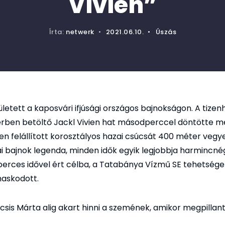
Vivien”
Írta:
netwerk
•
2021.06.10.
•
Úszás
zületett a kaposvári ifjúsági országos bajnokságon. A tize
rben betöltő Jackl Vivien hat másodperccel döntötte m
ben felállított korosztályos hazai csúcsát 400 méter vegy
ai bajnok legenda, minden idők egyik legjobbja harmincn
 perces idővel ért célba, a Tatabánya Vízmű SE tehetsége
maskodott.
Kocsis Márta alig akart hinni a szemének, amikor megpilla