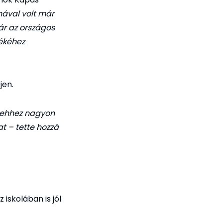
nával volt már
már az országos
vékéhez
jen.
, ehhez nagyon
t – tette hozzá
iskolában is jól