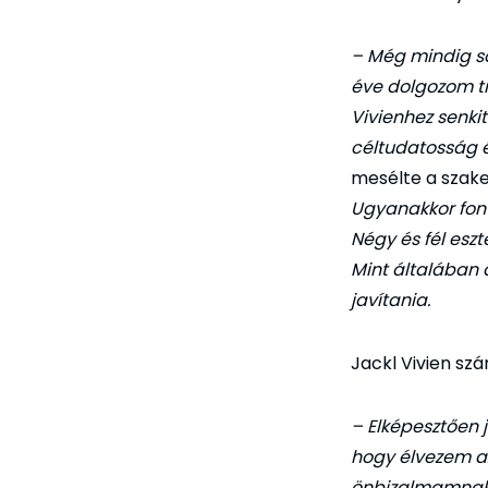
– Még mindig so
éve dolgozom tr
Vivienhez senki
céltudatosság é
mesélte a szak
Ugyanakkor font
Négy és fél eszt
Mint általában 
javítania.
Jackl Vivien sz
– Elképesztően j
hogy élvezem az
önbizalmamnak