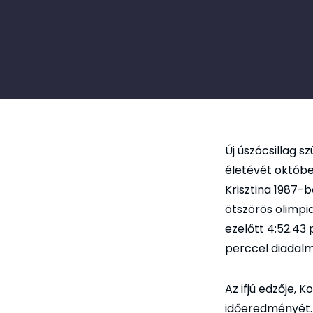
Új úszócsillag s
életévét októbe
Krisztina 1987-
ötszörös olimpi
ezelőtt 4:52.43
perccel diadal
Az ifjú edzője, 
időeredményét.