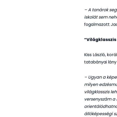
– A tanárok seg
iskolát sem neh
fogalmazott Jac
“Világklasszis
Kiss László, kor
tatabányai lány
– Ugyan a képes
milyen edzésmun
világklasszis le
versenyszám a l
orientálódhatn
állóképességi s