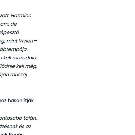
zott. Harminc
tam, de
képesztő
g, mint Vivien
–
 lábtempója.
n kell maradnia.
lődnie kell még.
áján muszáj
oz hasonlítják.
fontosabb talán,
dzésnek és az
ajnok Kapás