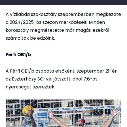
A vízilabda szakosztály szeptemberben megkezdte
a 2024/2025-ös szezon mérkőzéseit. Minden
korosztály megméretette már magát, ezekről
számoltak be edzőink.
Férfi OB1/b
A Férfi OB1/b csapata elsőként, szeptember 21-én
az Eszterházy SC-vel játszott, ahol 7:6-os
nyereséget szereztek.