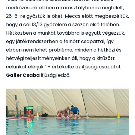
mérkőzésünk ebben a korosztályban is megfelelt,
26-5-re győztük le őket. Meccs előtt megbeszéltük,
hogy a cél 13/13 győzelem a szezon első felében.
Hétközben a munkát továbbra is együtt végezzük,
egy játékrendszerben a felnőtt csapattal, így
ebben nem lehet probléma, minden a hétközi és
hétvégi teljesítményeinken áll, hogy a kitűzött
célunkat elérjük.” – értékelte az ifjúsági csapatot
Galler Csaba
ifjúsági edző.