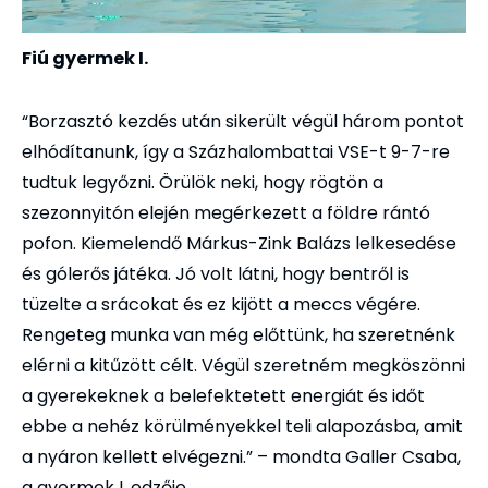
Fiú gyermek I.
“Borzasztó kezdés után sikerült végül három pontot
elhódítanunk, így a Százhalombattai VSE-t 9-7-re
tudtuk legyőzni. Örülök neki, hogy rögtön a
szezonnyitón elején megérkezett a földre rántó
pofon. Kiemelendő Márkus-Zink Balázs
lelkesedése
és gólerős játéka. Jó volt látni, hogy bentről is
tüzelte a srácokat és ez kijött a meccs végére.
Rengeteg munka van még előttünk, ha szeretnénk
elérni a kitűzött célt. Végül szeretném megköszönni
a gyerekeknek a belefektetett energiát és időt
ebbe a nehéz körülményekkel teli alapozásba, amit
a nyáron kellett elvégezni.” – mondta Galler Csaba,
a gyermek I. edzője.