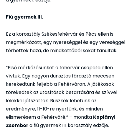
Fiú gyermek III.
Ez a korosztály Székesfehérvár és Pécs ellen is
megmérkőzött, egy nyereséggel és egy vereséggel
térhettek haza, de mindkettőből sokat tanultak.
“Első mérkőzésünket a fehérvár csapata ellen
vívtuk. Egy nagyon dunsztos fárasztó meccsen
kerekedtünk feljebb a Fehérváron. A játékosok
törekedtek az utasítások betartására és szívvel
lélekkel játszottak. Büszkék lehetünk az
eredményre, 11-10-re nyertünk, és minden
elismerésem a Fehérváré.” – mondta
Koplányi
Zsombor
a fiú gyermek III. korosztály edzője.