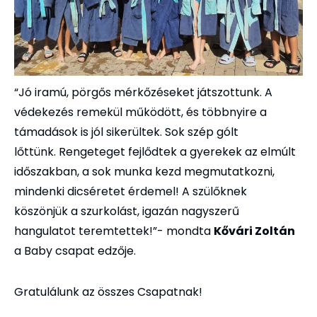
“Jó iramú, pörgős mérkőzéseket játszottunk. A
védekezés remekül működött, és többnyire a
támadások is jól sikerültek. Sok szép gólt
lőttünk. Rengeteget fejlődtek a gyerekek az elmúlt
időszakban, a sok munka kezd megmutatkozni,
mindenki dicséretet érdemel! A szülőknek
köszönjük a szurkolást, igazán nagyszerű
hangulatot teremtettek!”- mondta
Kővári Zoltán
a Baby csapat edzője.
Gratulálunk az összes Csapatnak!