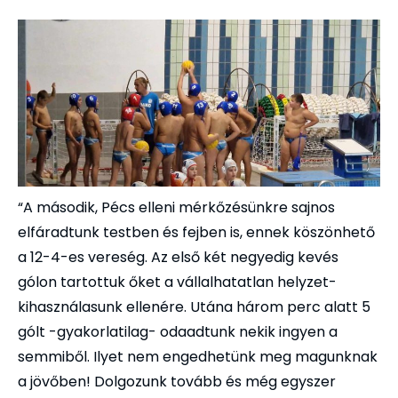
“A második, Pécs elleni mérkőzésünkre sajnos
elfáradtunk testben és fejben is, ennek köszönhető
a 12-4-es vereség. Az első két negyedig kevés
gólon tartottuk őket a vállalhatatlan helyzet-
kihasználasunk ellenére. Utána három perc alatt 5
gólt -gyakorlatilag- odaadtunk nekik ingyen a
semmiből. Ilyet nem engedhetünk meg magunknak
a jövőben! Dolgozunk tovább és még egyszer