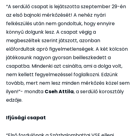
“A serdülő csapat is lejátszotta szeptember 29-én
az első bajnoki mérkőzését! A nehéz nyári
felkészülés után nem gondoltuk, hogy ennyire
könnyű dolgunk lesz. A csapat végig a
megbeszéltek szerint játszott, azonban
előfordultak apró figyelmetlenségek. A két kölcsön
játékosunk nagyon gyorsan beilleszkedett a
csapatba. Mindenki azt csinálta, ami a dolga volt,
nem kellett fegyelmezéssel foglalkozni. Edzünk
tovább, mert nem lesz minden mérkőzés közel sem
ilyen!”- mondta
Cseh Attila
, a serdülő korosztály
edzője.
Ifjúsági csapat
“Első fordulónak a Százhalombattai VSE elleni