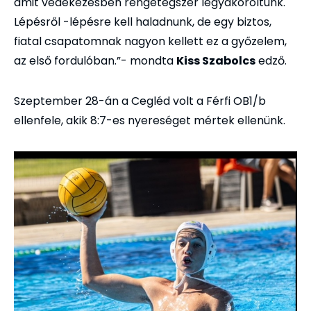
amit védekezésben rengetegszer legyakoroltunk.
Lépésről -lépésre kell haladnunk, de egy biztos,
fiatal csapatomnak nagyon kellett ez a győzelem,
az első fordulóban.”- mondta
Kiss Szabolcs
edző.
Szeptember 28-án a Cegléd volt a Férfi OB1/b
ellenfele, akik 8:7-es nyereséget mértek ellenünk.