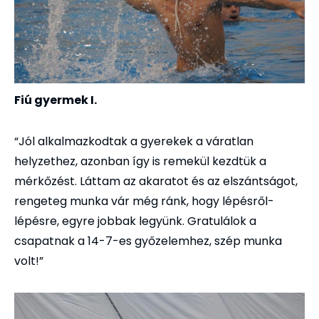
Fiú gyermek I.
“Jól alkalmazkodtak a gyerekek a váratlan
helyzethez, azonban így is remekül kezdtük a
mérkőzést. Láttam az akaratot és az elszántságot,
rengeteg munka vár még ránk, hogy lépésről-
lépésre, egyre jobbak legyünk. Gratulálok a
csapatnak a 14-7-es győzelemhez, szép munka
volt!”