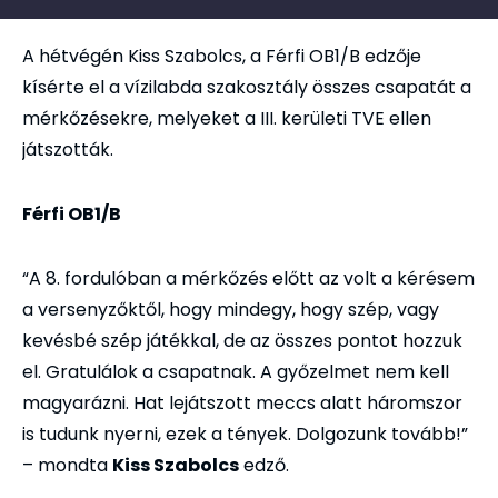
A hétvégén Kiss Szabolcs, a Férfi OB1/B edzője
kísérte el a vízilabda szakosztály összes csapatát a
mérkőzésekre, melyeket a III. kerületi TVE ellen
játszották.
Férfi OB1/B
“A 8. fordulóban a mérkőzés előtt az volt a kérésem
a versenyzőktől, hogy mindegy, hogy szép, vagy
kevésbé szép játékkal, de az összes pontot hozzuk
el. Gratulálok a csapatnak. A győzelmet nem kell
magyarázni. Hat lejátszott meccs alatt háromszor
is tudunk nyerni, ezek a tények. Dolgozunk tovább!”
– mondta
Kiss Szabolcs
edző.