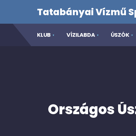
Tatabányai Vízmű S
KLUB
VÍZILABDA
ÚSZÓK
Országos Ús