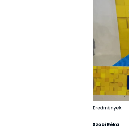
Eredmények:
Szobi Réka