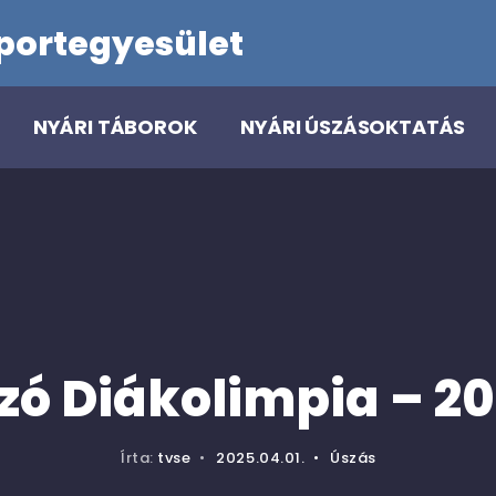
portegyesület
NYÁRI TÁBOROK
NYÁRI ÚSZÁSOKTATÁS
zó Diákolimpia – 20
Írta:
tvse
•
2025.04.01.
•
Úszás