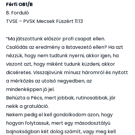
Férfi OB1/B
8. Forduló
TVSE – PVSK Mecsek Füszért 11:13
“Ma játszottunk először profi csapat ellen.
Csalódás az eredmény a listavezető ellen? Ha azt
nézzük, hogy nem tudtunk nyerni, akkor igen, ha
viszont azt, hogy miként tudunk küzdeni, akkor
dicséretes. Visszajövünk mínusz háromról és nyitott
a mérkőzés az utolsó negyedben, az
mindenképpen jó jel.
Behúzta a Pécs, mert jobbak, rutinosabbak, jár
nekik a gratuláció.
Nekem pedig el kell gondolkodom azon, hogy
hogyan folytassuk, mert egy másodosztályú
bajnokságban két dolog számít, vagy meg kell