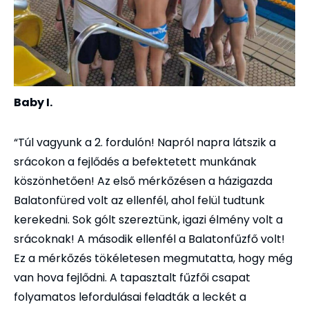
Baby I.
“Túl vagyunk a 2. fordulón! Napról napra látszik a
srácokon a fejlődés a befektetett munkának
köszönhetően! Az első mérkőzésen a házigazda
Balatonfüred volt az ellenfél, ahol felül tudtunk
kerekedni. Sok gólt szereztünk, igazi élmény volt a
srácoknak! A második ellenfél a Balatonfűzfő volt!
Ez a mérkőzés tökéletesen megmutatta, hogy még
van hova fejlődni. A tapasztalt fűzfői csapat
folyamatos lefordulásai feladták a leckét a