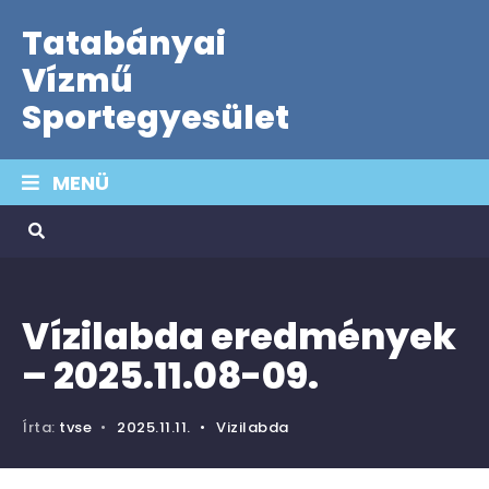
Tatabányai
Vízmű
Sportegyesület
MENÜ
Vízilabda eredmények
– 2025.11.08-09.
Írta:
tvse
•
2025.11.11.
•
Vizilabda