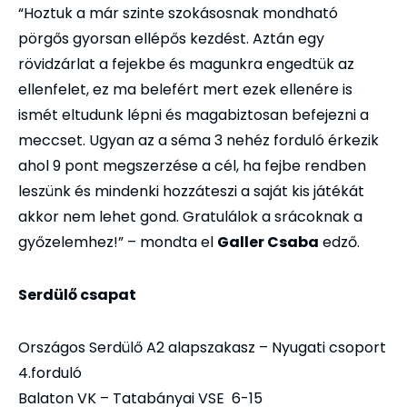
“Hoztuk a már szinte szokásosnak mondható
pörgős gyorsan ellépős kezdést. Aztán egy
rövidzárlat a fejekbe és magunkra engedtük az
ellenfelet, ez ma belefért mert ezek ellenére is
ismét eltudunk lépni és magabiztosan befejezni a
meccset. Ugyan az a séma 3 nehéz forduló érkezik
ahol 9 pont megszerzése a cél, ha fejbe rendben
leszünk és mindenki hozzáteszi a saját kis játékát
akkor nem lehet gond. Gratulálok a srácoknak a
győzelemhez!” – mondta el
Galler Csaba
edző.
Serdülő csapat
Országos Serdülő A2 alapszakasz – Nyugati csoport
4.forduló
Balaton VK – Tatabányai VSE 6-15