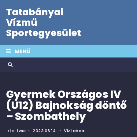
Tatabányai
Vízmű
Sportegyesület
MENÜ
Gyermek Országos IV
(U12) Bajnokság döntő
– Szombathely
Írta:
tvse
•
2023.06.14.
•
Vizilabda