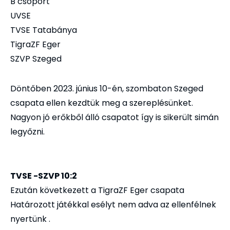
B csoport
UVSE
TVSE Tatabánya
TigraZF Eger
SZVP Szeged
Döntőben 2023. június 10-én, szombaton Szeged
csapata ellen kezdtük meg a szereplésünket.
Nagyon jó erőkből álló csapatot így is sikerült simán
legyőzni.
TVSE -SZVP 10:2
Ezután következett a TigraZF Eger csapata
Határozott játékkal esélyt nem adva az ellenfélnek
nyertünk .