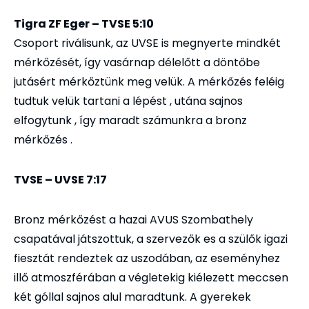
Tigra ZF Eger – TVSE 5:10
Csoport riválisunk, az UVSE is megnyerte mindkét
mérkőzését, így vasárnap délelőtt a döntőbe
jutásért mérkőztünk meg velük. A mérkőzés feléig
tudtuk velük tartani a lépést , utána sajnos
elfogytunk , így maradt számunkra a bronz
mérkőzés .
TVSE – UVSE 7:17
Bronz mérkőzést a hazai AVUS Szombathely
csapatával játszottuk, a szervezők es a szülők igazi
fiesztát rendeztek az uszodában, az eseményhez
illő atmoszférában a végletekig kiélezett meccsen
két góllal sajnos alul maradtunk. A gyerekek