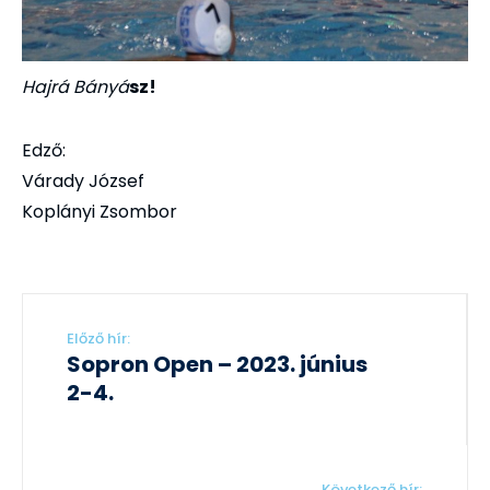
Hajrá Bányá
sz!
Edző:
Várady József
Koplányi Zsombor
Előző hír:
Sopron Open – 2023. június
2-4.
Következő hír: