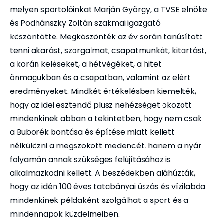
melyen sportolóinkat Marján György, a TVSE elnöke
és Podhánszky Zoltán szakmai igazgató
köszöntötte. Megköszönték az év során tanúsított
tenni akarást, szorgalmat, csapatmunkát, kitartást,
a korán keléseket, a hétvégéket, a hitet
önmagukban és a csapatban, valamint az elért
eredményeket. Mindkét értékelésben kiemelték,
hogy az idei esztendő plusz nehézséget okozott
mindenkinek abban a tekintetben, hogy nem csak
a Buborék bontása és építése miatt kellett
nélkülözni a megszokott medencét, hanem a nyár
folyamán annak szükséges felújításához is
alkalmazkodni kellett. A beszédekben aláhúzták,
hogy az idén 100 éves tatabányai úszás és vízilabda
mindenkinek példaként szolgálhat a sport és a
mindennapok küzdelmeiben.