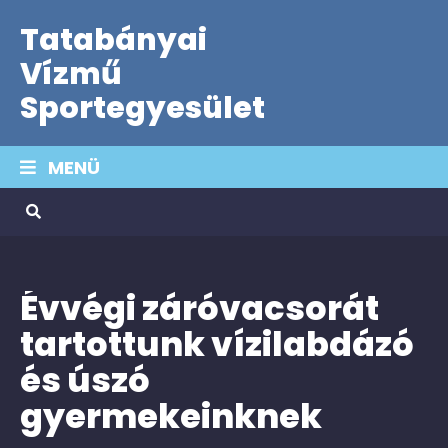
Tatabányai
Vízmű
Sportegyesület
MENÜ
Évvégi záróvacsorát
tartottunk vízilabdázó
és úszó
gyermekeinknek