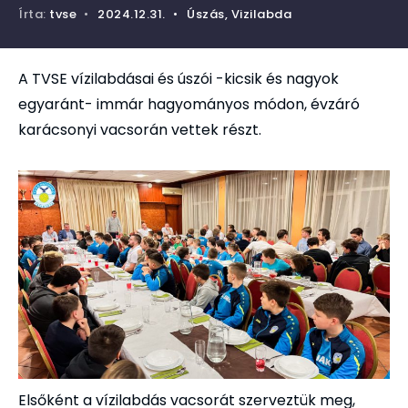
Írta:
tvse
•
2024.12.31.
•
Úszás
,
Vizilabda
A TVSE vízilabdásai és úszói -kicsik és nagyok
egyaránt- immár hagyományos módon, évzáró
karácsonyi vacsorán vettek részt.
Elsőként a vízilabdás vacsorát szerveztük meg,