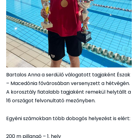
Bartalos Anna a serdülő válogatott tagjaként Észak
– Macedónia fővárosában versenyzett a hétvégén.
A korosztály fiatalabb tagjaként remekül helytállt a
16 országot felvonultató mezőnyben.
Egyéni számokban több dobogós helyezést is elért:
200 m pillangó – 1. hely