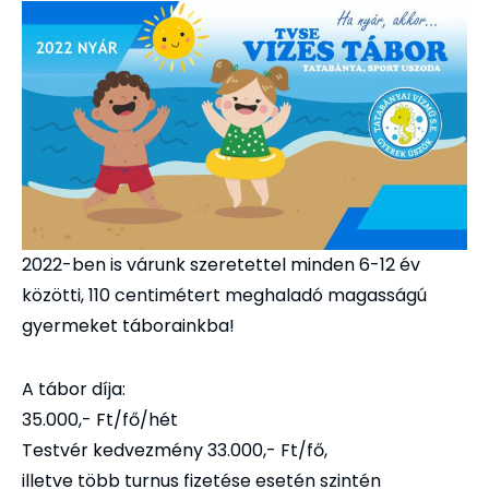
2022-ben is várunk szeretettel minden 6-12 év
közötti, 110 centimétert meghaladó magasságú
gyermeket táborainkba!
A tábor díja:
35.000,- Ft/fő/hét
Testvér kedvezmény 33.000,- Ft/fő,
illetve több turnus fizetése esetén szintén