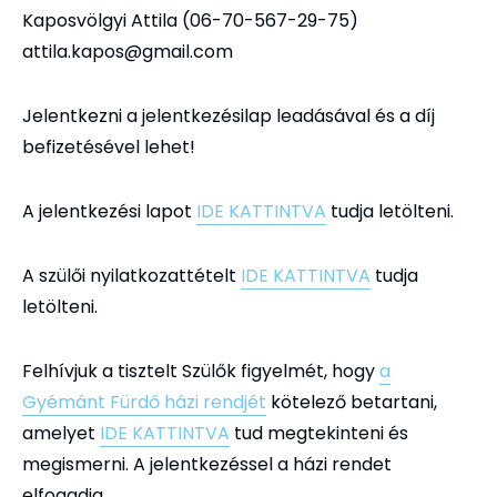
Kaposvölgyi Attila (06-70-567-29-75)
attila.kapos@gmail.com
Jelentkezni a jelentkezésilap leadásával és a díj
befizetésével lehet!
A jelentkezési lapot
IDE KATTINTVA
tudja letölteni.
A szülői nyilatkozattételt
IDE KATTINTVA
tudja
letölteni.
Felhívjuk a tisztelt Szülők figyelmét, hogy
a
Gyémánt Fürdő házi rendjét
kötelező betartani,
amelyet
IDE KATTINTVA
tud megtekinteni és
megismerni. A jelentkezéssel a házi rendet
elfogadja.