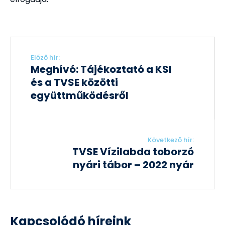
Előző hír:
Meghívó: Tájékoztató a KSI
és a TVSE közötti
együttműködésről
Következő hír:
TVSE Vízilabda toborzó
nyári tábor – 2022 nyár
Kapcsolódó híreink