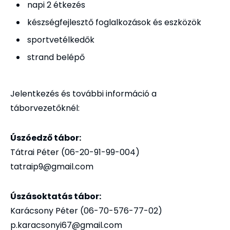
napi 2 étkezés
készségfejlesztő foglalkozások és eszközök
sportvetélkedők
strand belépő
Jelentkezés és további információ a
táborvezetőknél:
Úszóedző tábor:
Tátrai Péter (06-20-91-99-004)
tatraip9@gmail.com
Úszásoktatás tábor:
Karácsony Péter (06-70-576-77-02)
p.karacsonyi67@gmail.com