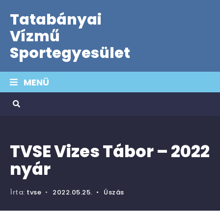
Tatabányai
Vízmű
Sportegyesület
MENÜ
TVSE Vizes Tábor – 2022
nyár
Írta:
tvse
•
2022.05.25.
•
Úszás