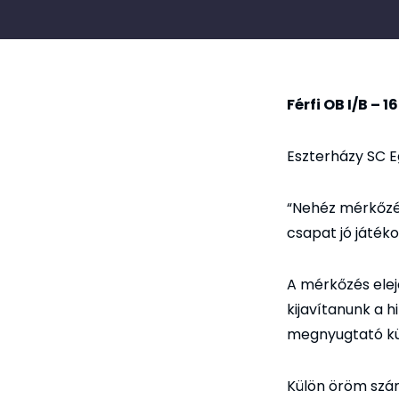
Férfi OB I/B – 1
Eszterházy SC E
“Nehéz mérkőzés
csapat jó játéko
A mérkőzés elej
kijavítanunk a h
megnyugtató kül
Külön öröm szám