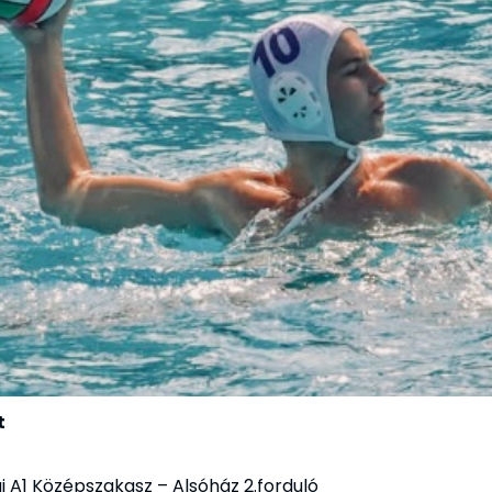
t
gi A1 Középszakasz – Alsóház 2.forduló