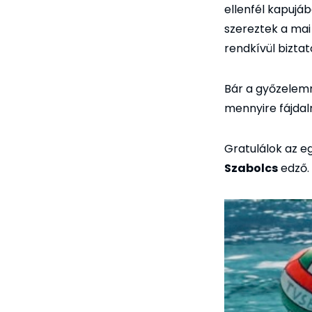
ellenfél kapujá
szereztek a mai
rendkívül biztat
Bár a győzelemn
mennyire fájdal
Gratulálok az e
Szabolcs
edző.