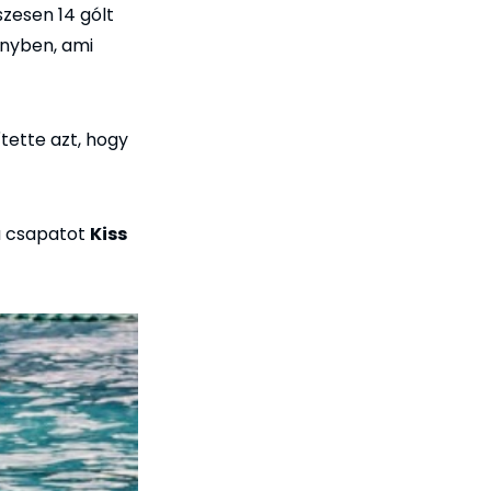
szesen 14 gólt
őnyben, ami
tette azt, hogy
 a csapatot
Kiss