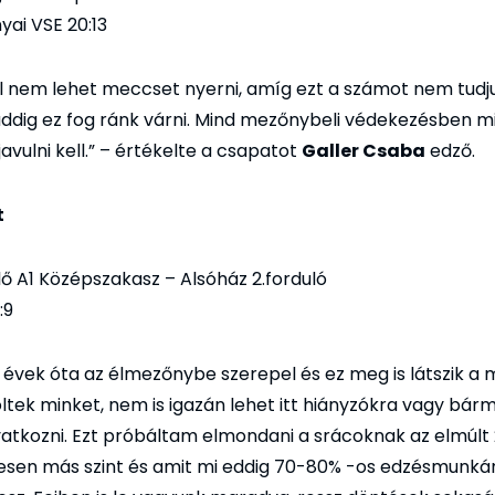
yai VSE 20:13
al nem lehet meccset nyerni, amíg ezt a számot nem tudj
addig ez fog ránk várni. Mind mezőnybeli védekezésben m
avulni kell.” – értékelte a csapatot
Galler Csaba
edző.
t
ő A1 Középszakasz – Alsóház 2.forduló
:9
évek óta az élmezőnybe szerepel és ez meg is látszik a 
röltek minket, nem is igazán lehet itt hiányzókra vagy bár
atkozni. Ezt próbáltam elmondani a srácoknak az elmúlt
jesen más szint és amit mi eddig 70-80% -os edzésmunkán