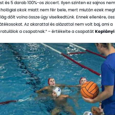
 és 5 darab 100%-os ziccert. Ilyen szinten ez sajnos nem 
hológiai okok miatt nem fér bele, mert miután ezek meg
ilág dőlt volna össze úgy viselkedtünk. Ennek ellenére, ö
a játékosokat. Az akarattal és alázattal nem volt baj, ami a
ratulálok a csapatnak.” – értékelte a csapatát
Koplányi