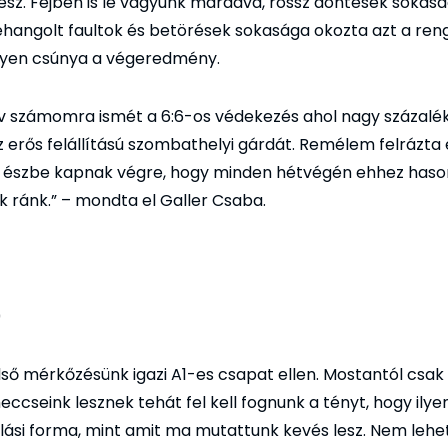
lesz. Fejben is le vagyunk maradva, rossz döntések sokasá
hangolt faultok és betörések sokasága okozta azt a ren
 ilyen csúnya a végeredmény.
ív számomra ismét a 6:6-os védekezés ahol nagy százalé
z erős felállítású szombathelyi gárdát. Remélem felrázta 
s észbe kapnak végre, hogy minden hétvégén ehhez haso
 ránk.” – mondta el Galler Csaba.
0
 első mérkőzésünk igazi A1-es csapat ellen. Mostantól csa
eccseink lesznek tehát fel kell fognunk a tényt, hogy ilye
lási forma, mint amit ma mutattunk kevés lesz. Nem lehet