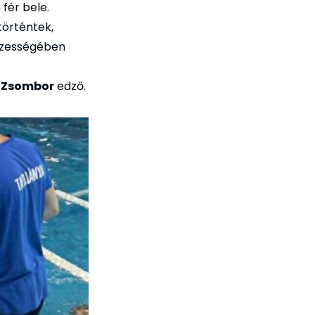
fér bele.
történtek,
sszességében
 Zsombor
edző.