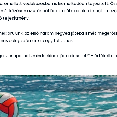
ba, emellett védekezésben is kiemelkedően teljesített. Ös
 mérkőzésen az utánpótláskorú játékosok a felnőtt mez
ó teljesítmény.
ek örülünk, az első három negyed játéka ismét megerősí
mas dolog számunkra egy tollvonás.
gész csapatnak, mindenkinek jár a dicséret!” – értékelte