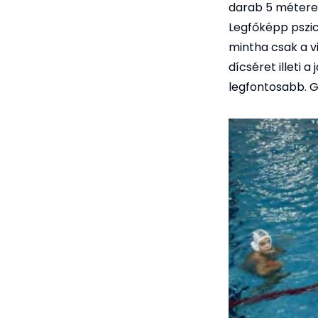
darab 5 méterest
Legfőképp pszic
mintha csak a v
dícséret illeti 
legfontosabb. G