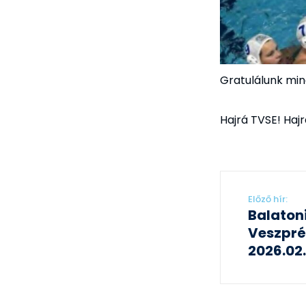
Gratulálunk min
Hajrá TVSE! Haj
Előző hír:
Balaton
Veszpr
2026.02.