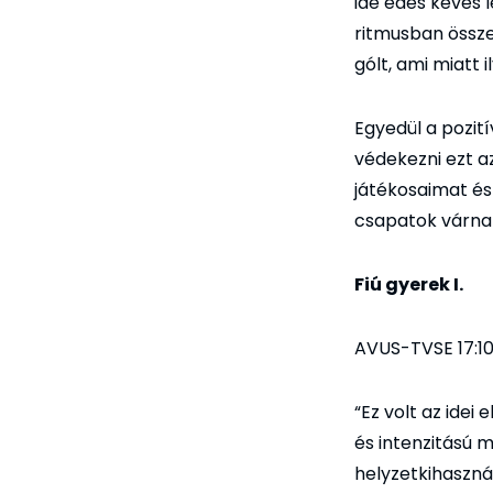
ide édes kevés 
ritmusban össze
gólt, ami miatt
Egyedül a pozit
védekezni ezt a
játékosaimat é
csapatok várnak
Fiú gyerek I.
AVUS-TVSE 17:1
“Ez volt az idei
és intenzitású m
helyzetkihaszná