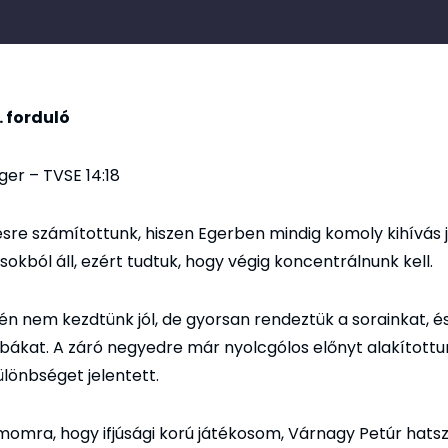
6. forduló
ger – TVSE 14:18
re számítottunk, hiszen Egerben mindig komoly kihívás já
sokból áll, ezért tudtuk, hogy végig koncentrálnunk kell.
én nem kezdtünk jól, de gyorsan rendeztük a sorainkat, és
ibákat. A záró negyedre már nyolcgólos előnyt alakítottun
önbséget jelentett.
omra, hogy ifjúsági korú játékosom, Várnagy Petúr hatszo