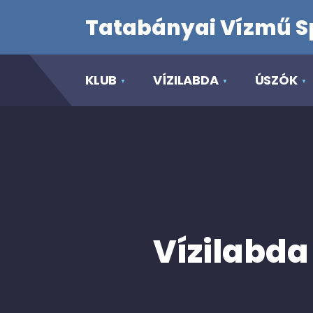
Tatabányai Vízmű S
KLUB
VÍZILABDA
ÚSZÓK
Vízilabda