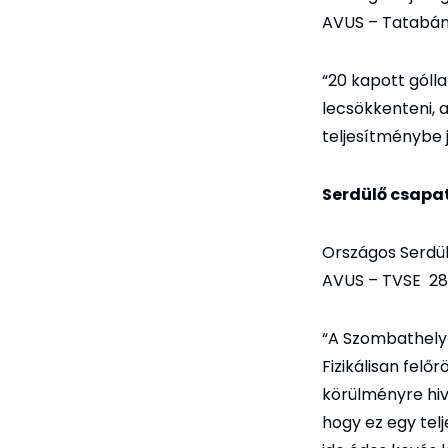
AVUS – Tatabán
“20 kapott góll
lecsökkenteni, 
teljesítménybe j
Serdülő csapa
Országos Serdül
AVUS – TVSE 28
“A Szombathely 
Fizikálisan felő
körülményre hiv
hogy ez egy tel