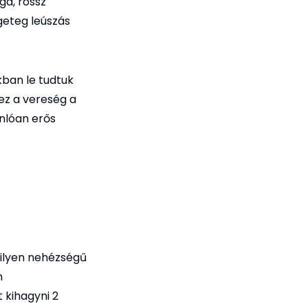
ga, rossz
geteg leúszás
kban le tudtuk
ez a vereség a
nlóan erős
k ilyen nehézségű
n
 kihagyni 2