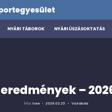
portegyesület
NYÁRI TÁBOROK
NYÁRI ÚSZÁSOKTATÁS
 eredmények – 2026
Írta:
tvse
•
2026.02.23.
•
Vizilabda