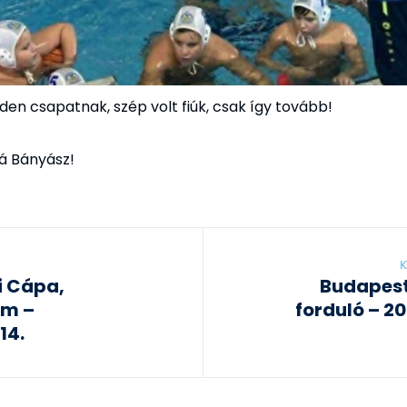
den csapatnak, szép volt fiúk, csak így tovább!
rá Bányász!
K
i Cápa,
Budapest 
ém –
forduló – 20
14.