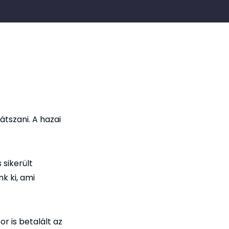
tszani. A hazai
 sikerült
k ki, ami
r is betalált az