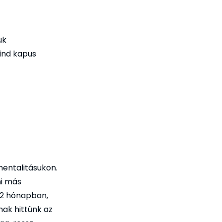
uk
ind kapus
mentalitásukon.
mi más
 2 hónapban,
ak hittünk az