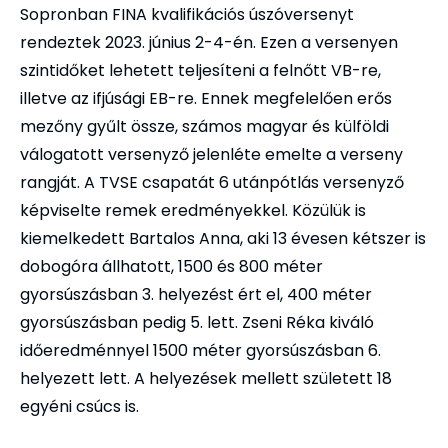
Sopronban FINA kvalifikációs úszóversenyt
rendeztek 2023. június 2-4-én. Ezen a versenyen
szintidőket lehetett teljesíteni a felnőtt VB-re,
illetve az ifjúsági EB-re. Ennek megfelelően erős
mezőny gyűlt össze, számos magyar és külföldi
válogatott versenyző jelenléte emelte a verseny
rangját. A TVSE csapatát 6 utánpótlás versenyző
képviselte remek eredményekkel. Közülük is
kiemelkedett Bartalos Anna, aki 13 évesen kétszer is
dobogóra állhatott, 1500 és 800 méter
gyorsúszásban 3. helyezést ért el, 400 méter
gyorsúszásban pedig 5. lett. Zseni Réka kiváló
időeredménnyel 1500 méter gyorsúszásban 6.
helyezett lett. A helyezések mellett született 18
egyéni csúcs is.