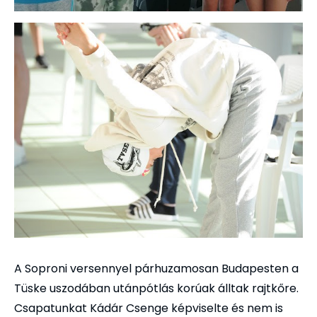
A Soproni versennyel párhuzamosan Budapesten a
Tüske uszodában utánpótlás korúak álltak rajtkőre.
Csapatunkat Kádár Csenge képviselte és nem is