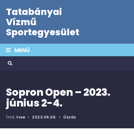
Tatabányai
Vízmű
Sportegyesület
MENÜ
Sopron Open – 2023.
június 2-4.
Írta:
tvse
•
2023.06.06.
•
Úszás