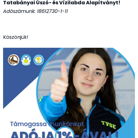
Tatabányai Úszó- és Vízilabda Alapítványt!
Adószámunk: 18612730-1-11
Köszönjük!