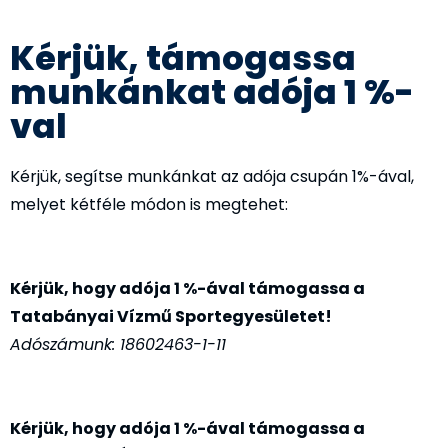
Kérjük, támogassa
munkánkat adója 1 %-
val
Kérjük, segítse munkánkat az adója csupán 1%-ával,
melyet kétféle módon is megtehet:
Kérjük, hogy adója 1 %-ával támogassa a
Tatabányai Vízmű Sportegyesületet!
Adószámunk: 18602463-1-11
Kérjük, hogy adója 1 %-ával támogassa a