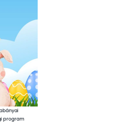
tabányai
gi program