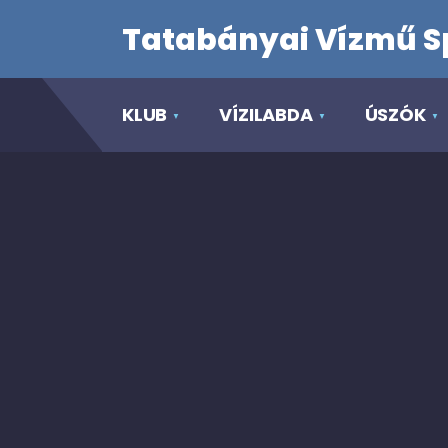
Tatabányai Vízmű S
KLUB
VÍZILABDA
ÚSZÓK