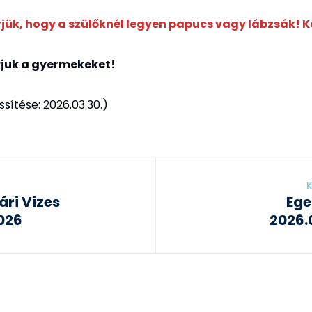
érjük, hogy a szülőknél legyen papucs vagy lábzsák! 
rjuk a gyermekeket!
issítése: 2026.03.30.)
K
ári Vizes
Ege
026
2026.