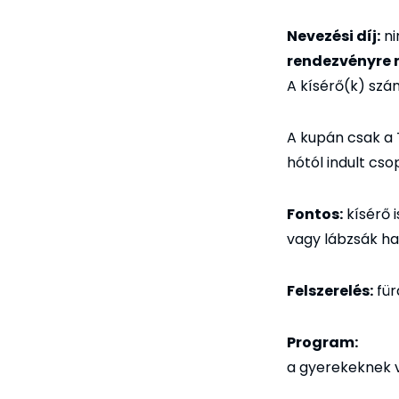
Nevezési díj:
ni
rendezvényre m
A kísérő(k) szá
A kupán csak a 
hótól indult cs
Fontos:
kísérő 
vagy lábzsák ha
Felszerelés:
für
Program:
a gyerekeknek v