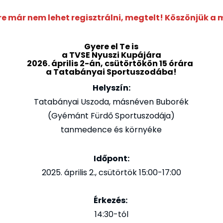
e már nem lehet regisztrálni, megtelt! Köszönjük a
Gyere el Te is
a TVSE Nyuszi Kupájára
2026. április 2-án, csütörtökön 15 órára
a Tatabányai Sportuszodába!
Helyszín:
Tatabányai Uszoda, másnéven Buborék
(Gyémánt Fürdő Sportuszodája)
tanmedence és környéke
Időpont:
2025. április 2., csütörtök 15:00-17:00
Érkezés:
14:30-tól