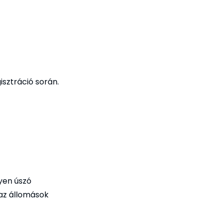
isztráció során.
yen úszó
 az állomások