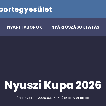
portegyesület
NYÁRI TÁBOROK
NYÁRI ÚSZÁSOKTATÁS
Nyuszi Kupa 2026
Írta:
tvse
•
2026.03.17.
•
Úszás
,
Vizilabda