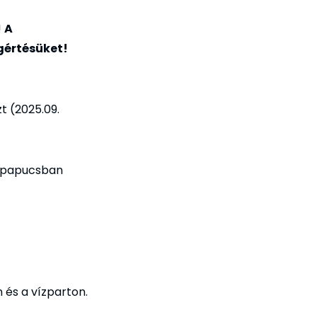
!
A
gértésüket!
t (2025.09.
ak papucsban
 és a vízparton.