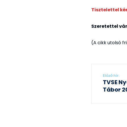
Tisztelettel k
Szeretettel vá
(A cikk utolsó fr
Előző hír:
TVSE Ny
Tábor 2