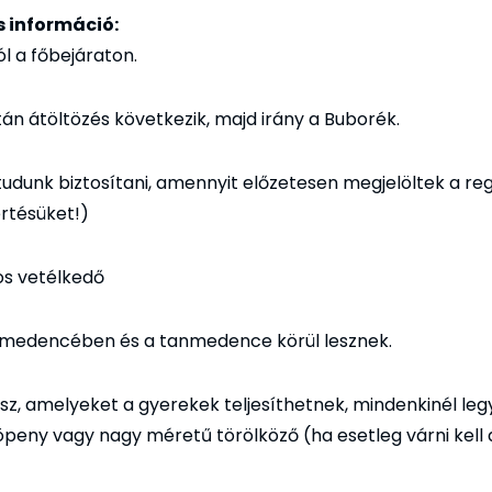
 információ:
ól a főbejáraton.
tán átöltözés következik, majd irány a Buborék.
tudunk biztosítani, amennyit előzetesen megjelöltek a reg
rtésüket!)
kos vetélkedő
nmedencében és a tanmedence körül lesznek.
sz, amelyeket a gyerekek teljesíthetnek, mindenkinél leg
köpeny vagy nagy méretű törölköző (ha esetleg várni kell