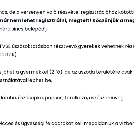
ncs, de a versenyen való részvétel regisztrációhoz kötött
ár nem lehet regisztrálni, megtelt! Köszönjük a me
mára sincs belépődíj.
TVSE úszásoktatásban résztvevő gyerekek vehetnek rész
oportok)
is jöhet a gyermekkel (2 fő), de az uszoda területére cs
sználatával léphet be.
dőruha, úszósapka, papucs, törölköző, úszószemüveg
icces és ügyességi feladatokat kell megoldaniuk a vízben