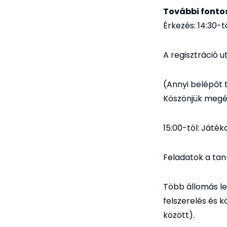
További fontos
Érkezés: 14:30-t
A regisztráció u
(Annyi belépőt 
Köszönjük megé
15:00-tól: Játé
Feladatok a ta
Több állomás le
felszerelés és 
között).