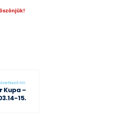
Köszönjük!
övetkező hír:
r Kupa –
03.14-15.