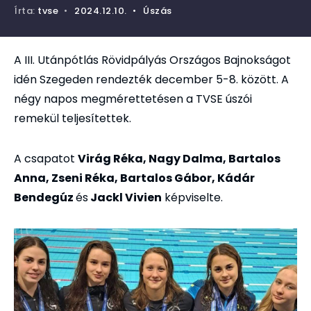
Írta:
tvse
•
2024.12.10.
•
Úszás
A III. Utánpótlás Rövidpályás Országos Bajnokságot
idén Szegeden rendezték december 5-8. között. A
négy napos megmérettetésen a TVSE úszói
remekül teljesítettek.
A csapatot
Virág Réka, Nagy Dalma, Bartalos
Anna, Zseni Réka, Bartalos Gábor, Kádár
Bendegúz
és
Jackl Vivien
képviselte.