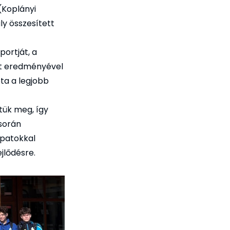
(Koplányi
ly összesített
ortját, a
ett eredményével
óta a legjobb
tük meg, így
 során
apatokkal
jlődésre.