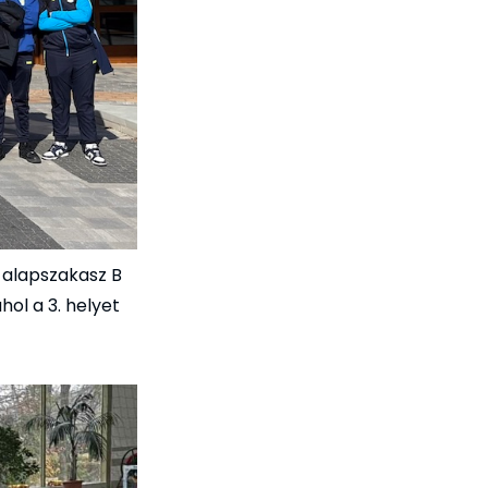
 alapszakasz B
hol a 3. helyet