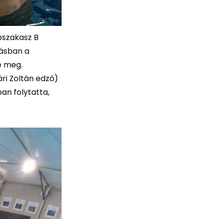
pszakasz B
tásban a
e meg.
ri Zoltán edző)
an folytatta,