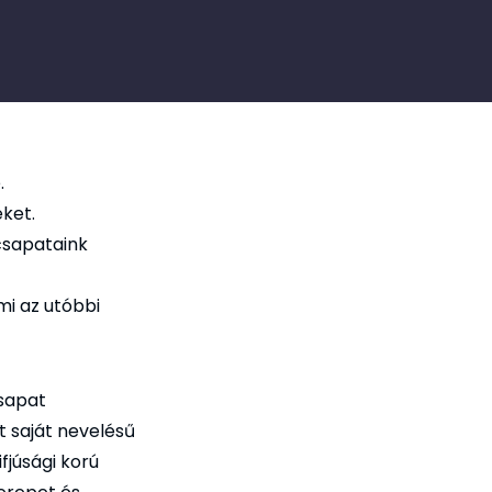
.
ket.
csapataink
mi az utóbbi
csapat
t saját nevelésű
fjúsági korú