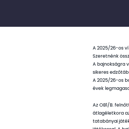
A 2025/26-os víz
Szeretnénk öss
A bajnokságra v
sikeres edzőtáb
A 2025/26-os ba
évek legmagas
Az OB1/B. felnő
átlagéletkora a
tatabányai játék