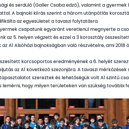
úsági és serdülő (Galler Csaba edző), valamint a gyermek 
tal. A bajnoki kiírás szerint a három utánpótlás korosztá
ikálta az egyesületet a tavaszi folytatásra.
a gyermek csapatunk egyaránt veretlenül megnyerte a csop
nk az 5. helyen végzett és ezzel a 3 korosztály összesít
 az A1 Alsóházi bajnokságban való részvételre, ami 2018 
sszesített korcsoportos eredményének a 6. helyét szerez
feljutás az A1 következő szezonjára. A tavaszi mérkőzések
 tapasztalatot szereztek és lehetőségük volt A1 szintű cs
lemérni, hogy milyen területeken van szükség további fe