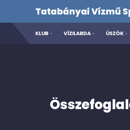
Tatabányai Vízmű S
KLUB
VÍZILABDA
ÚSZÓK
Összefoglal