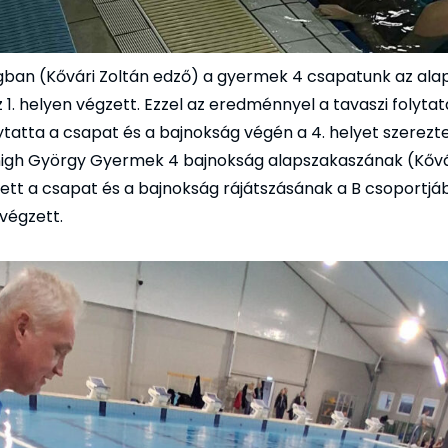
ban (Kővári Zoltán edző) a gyermek 4 csapatunk az ala
 1. helyen végzett. Ezzel az eredménnyel a tavaszi folyta
ytatta a csapat és a bajnokság végén a 4. helyet szerezt
nigh György Gyermek 4 bajnokság alapszakaszának (Kővá
zett a csapat és a bajnokság rájátszásának a B csoportjáb
 végzett.