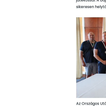
játékossal. A ba
sikeresen helyt
Az Országos Ut