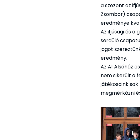
a szezont az ifj
Zsombor) csapat
eredménye kvalif
Az ifjúsági és 
serdülő csapatu
jogot szereztünk
eredmény.
Az A1 Alsóház ö
nem sikerült a 
játékosaink sok
megmérkőzni és 