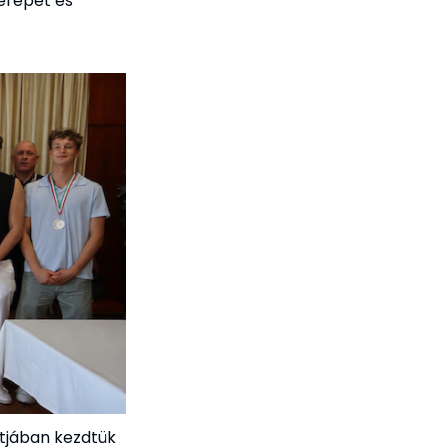
zerepet és
tjában kezdtük