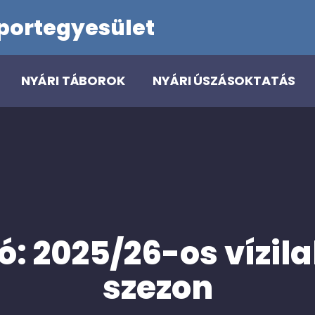
portegyesület
NYÁRI TÁBOROK
NYÁRI ÚSZÁSOKTATÁS
ó: 2025/26-os vízil
szezon