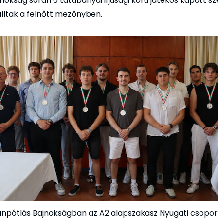
jnokság során 6 tatabányai ifjúsági korú játékos kapott s
álltak a felnőtt mezőnyben.
ánpótlás Bajnokságban az A2 alapszakasz Nyugati csopor