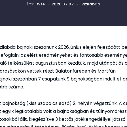
Írta:
tvse
•
2026.07.02.
•
Vizilabda
ilabda bajnoki szezonunk 2026.június elején fejeződött be
zefoglalni az elért eredményeket és fontosabb eseménye
aló felkészülést augusztusban kezdtük, majd utánpótlás 
orozásokon vettek részt Balatonfüreden és Martfűn.
jnoki szezonban 7 csapatunk 9 bajnokságban indult el, a
abb száma.
tt bajnokság (Kiss Szabolcs edző) 2. helyén végeztünk. A 
z egyik legfiatalabb volt a bajnokságban és túlnyomórész
osokból állt, kiegészítve 3 kettős játékengedéllyel játszó i