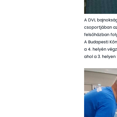
A DVL bajnokság
csoportjában az
felsőházban fol
A Budapesti Kő
a 4. helyén vég
ahol a 3. helyen