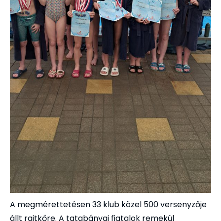
A megmérettetésen 33 klub közel 500 versenyzője
állt rajtkőre. A tatabányai fiatalok remekül