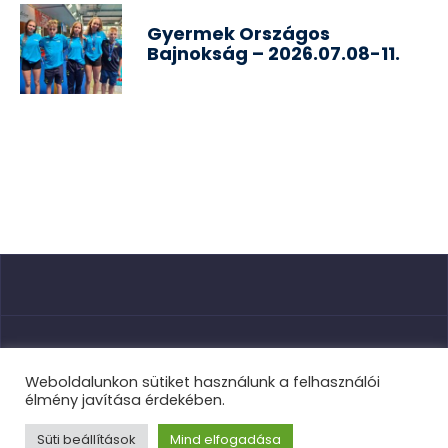
Gyermek Országos
Bajnokság – 2026.07.08-11.
Nyitóoldal
Weboldalunkon sütiket használunk a felhasználói
élmény javítása érdekében.
Süti beállítások
Mind elfogadása
TVSE