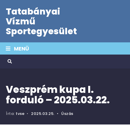
Tatabányai
Vízmű
Sportegyesület
MENÜ
Veszprém kupa I.
forduló – 2025.03.22.
Írta:
tvse
•
2025.03.25.
•
Úszás