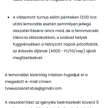
A választott turnus előtti pénteken 12:00 óra
utáni lemondás esetén semmilyen jellegű
visszatérítésére nincs mód, de a fennmaradó
táboros időszakokban, a szabad helyek
függvényében a hiányzott napok pótolhatók,
az étkezés díjának (4000.- Ft/fő/nap) újbóli
megfizetésével.
A lemondást kizárólag írásban fogadjuk el a
megadott e-mail címen:
tvseuszasoktatas@gmail.com
A visszatérítést az igénylés beérkezését követő 5