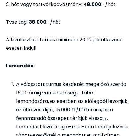
2. hét vagy testvérkedvezmény:
48.000
.-/hét
Tvse tag:
38.000
.-/hét
A kiválasztott turnus minimum 20 fő jelentkezése
esetén indul!
Lemondás:
A választott turnus kezdetét megelőző szerda
16:00 óráig van lehetőség a tábor
lemondására, ez esetben az előlegből levonjuk
az étkezés díját, 15.000 Ft/fő/turnus, és a
fennmaradó összeget térítjük vissza. A
lemondást kizárólag e-mail-ben lehet jelezni a
táborvezetőknél a megadott e-mail címen.