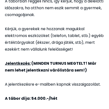
A táborban reggeli nincs, így kérjük, hogy a délelőtti
időszakra, ha otthon nem eszik semmit a gyermek,
csomagoljanak.
Kérjük, a gyerekek ne hozzanak magukkal
elektromos eszközöket (telefon, tablet, stb.) egyéb
értéktárgyakat (ékszer, drága játék, stb), mert
ezekért nem vállalunk felelősséget!
Jelentkezés:
(MINDEN TURNUS MEGTELT! Már
nem lehet jelentkezni várólistára sem!)
A jelentkezésre e-mailben kapnak visszaigazolást.
A tábor díja: 54.000.-/hét