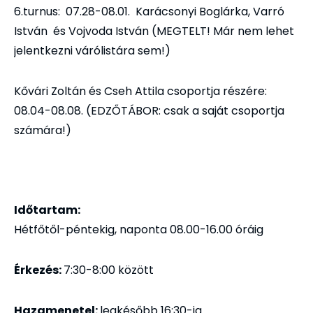
6.turnus: 07.28-08.01. Karácsonyi Boglárka, Varró
István és Vojvoda István (MEGTELT! Már nem lehet
jelentkezni várólistára sem!)
Kővári Zoltán és Cseh Attila csoportja részére:
08.04-08.08. (EDZŐTÁBOR: csak a saját csoportja
számára!)
Időtartam:
Hétfőtől-péntekig, naponta 08.00-16.00 óráig
Érkezés:
7:30-8:00 között
Hazamenetel:
legkésőbb 16:30-ig