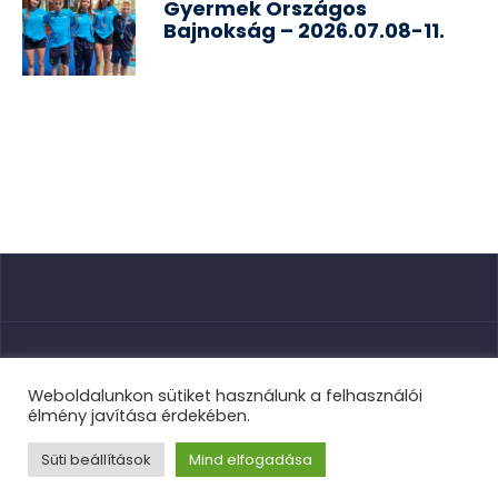
Gyermek Országos
Bajnokság – 2026.07.08-11.
Nyitóoldal
Weboldalunkon sütiket használunk a felhasználói
élmény javítása érdekében.
Süti beállítások
Mind elfogadása
TVSE