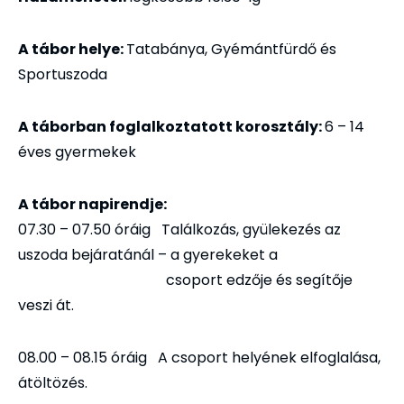
A tábor helye:
Tatabánya, Gyémántfürdő és
Sportuszoda
A táborban foglalkoztatott korosztály:
6 – 14
éves gyermekek
A tábor napirendje:
07.30 – 07.50 óráig Találkozás, gyülekezés az
uszoda bejáratánál – a gyerekeket a
csoport edzője és segítője
veszi át.
08.00 – 08.15 óráig A csoport helyének elfoglalása,
átöltözés.