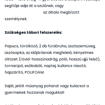
segítője adja át a szülőnek, vagy
az általa megbízott
személynek.
Szükséges tábori felszerelés:
Papucs, törölköző, 2 db fürdőruha, úszószemüveg,
úszósapka, az időjárásnak megfelelő, kényelmes
öltözet (rövid-hosszúnadrág, póló, hosszú ujjú felső),
tornacipő, esőkabát, naptej, kullancs riasztó,
hajszárító, POLIFOAM.
Saját, jelölt műanyag poharat vagy kulacsot a
gyermekek hozzanak magukkal!