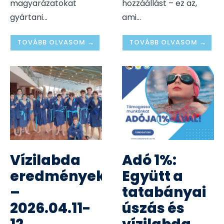
magyarázatokat
hozzáállást – ez az,
gyártani
...
ami
...
TOVÁBB OLVASOM →
TOVÁBB OLVASOM →
Vízilabda
Adó 1%:
eredmények
Együtt a
–
tatabányai
2026.04.11-
úszás és