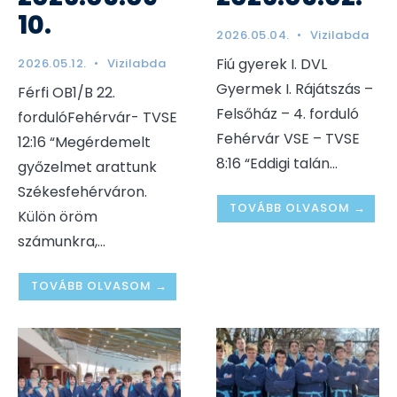
10.
2026.05.04.
•
Vizilabda
Fiú gyerek I. DVL
2026.05.12.
•
Vizilabda
Gyermek I. Rájátszás –
Férfi OB1/B 22.
Felsőház – 4. forduló
fordulóFehérvár- TVSE
Fehérvár VSE – TVSE
12:16 “Megérdemelt
8:16 “Eddigi talán
...
győzelmet arattunk
Székesfehérváron.
TOVÁBB OLVASOM →
Külön öröm
számunkra,
...
TOVÁBB OLVASOM →