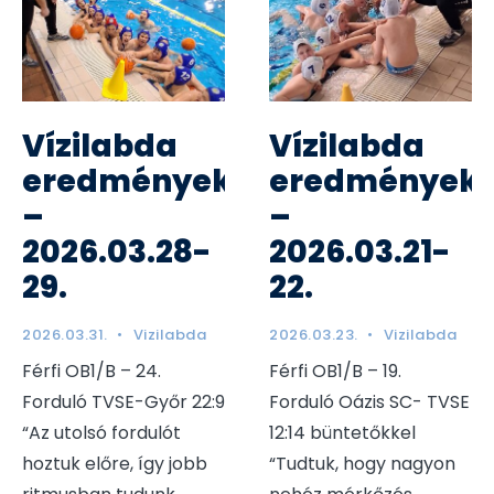
Vízilabda
Vízilabda
eredmények
eredmények
–
–
2026.03.28-
2026.03.21-
29.
22.
2026.03.31.
•
Vizilabda
2026.03.23.
•
Vizilabda
Férfi OB1/B – 24.
Férfi OB1/B – 19.
Forduló TVSE-Győr 22:9
Forduló Oázis SC- TVSE
“Az utolsó fordulót
12:14 büntetőkkel
hoztuk előre, így jobb
“Tudtuk, hogy nagyon