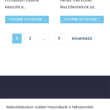
ritmusban tudunk
nehéz mérkőzés
készülni a
...
lesz.Ellenfelünk az
...
TOVÁBB OLVASOM →
TOVÁBB OLVASOM →
Bejegyzés
1
2
…
11
Következő
navigáció
Nyitóoldal
Weboldalunkon sütiket használunk a felhasználói