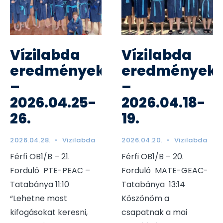
Vízilabda
Vízilabda
eredmények
eredmények
–
–
2026.04.25-
2026.04.18-
26.
19.
2026.04.28.
•
Vizilabda
2026.04.20.
•
Vizilabda
Férfi OB1/B – 21.
Férfi OB1/B – 20.
Forduló PTE-PEAC –
Forduló MATE-GEAC-
Tatabánya 11:10
Tatabánya 13:14
“Lehetne most
Köszönöm a
kifogásokat keresni,
csapatnak a mai