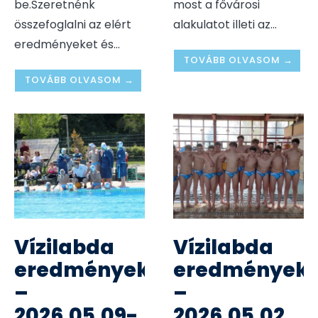
be.Szeretnénk
most a fővárosi
összefoglalni az elért
alakulatot illeti az
...
eredményeket és
...
TOVÁBB OLVASOM →
TOVÁBB OLVASOM →
Vízilabda
Vízilabda
eredmények
eredmények
–
–
2026.05.09-
2026.05.02.