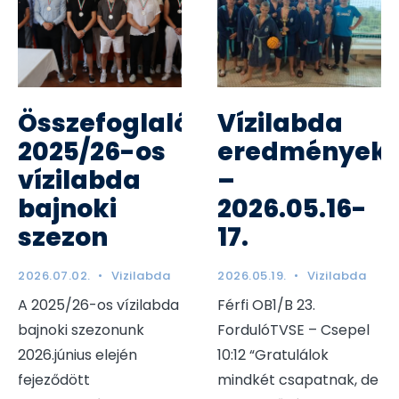
Összefoglaló:
Vízilabda
2025/26-os
eredmények
vízilabda
–
bajnoki
2026.05.16-
szezon
17.
2026.07.02.
•
Vizilabda
2026.05.19.
•
Vizilabda
A 2025/26-os vízilabda
Férfi OB1/B 23.
bajnoki szezonunk
FordulóTVSE – Csepel
2026.június elején
10:12 “Gratulálok
fejeződött
mindkét csapatnak, de