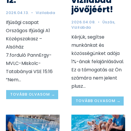
12.
vízilabda
jövőjéért!
2026.04.13.
•
Vizilabda
Ifjúsági csapat
2026.04.08.
•
Úszás
,
Vizilabda
Országos Ifjúsági A1
Kérjük, segítse
Középszakasz –
munkánkat és
Alsóház
közösségünket adója
7.forduló PannErgy-
1%-ának felajánlásával.
MVLC-Miskolc-
Ez a támogatás az Ön
Tatabányai VSE 15:16
számára nem jelent
“Nem
...
plusz
...
TOVÁBB OLVASOM →
TOVÁBB OLVASOM →