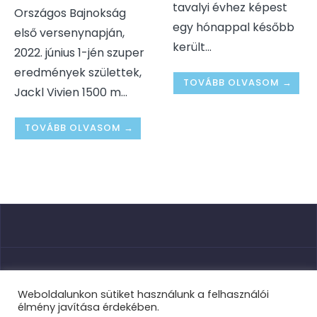
tavalyi évhez képest
Országos Bajnokság
egy hónappal később
első versenynapján,
került
...
2022. június 1-jén szuper
eredmények születtek,
TOVÁBB OLVASOM →
Jackl Vivien 1500 m
...
TOVÁBB OLVASOM →
Nyitóoldal
Weboldalunkon sütiket használunk a felhasználói
élmény javítása érdekében.