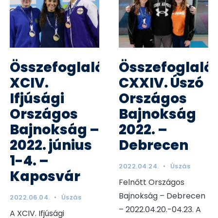
Összefoglaló:
Összefoglaló:
XCIV.
CXXIV. Úszó
Ifjúsági
Országos
Országos
Bajnokság
Bajnokság –
2022. –
2022. június
Debrecen
1-4. –
2022.04.24.
•
Úszás
Kaposvár
Felnőtt Országos
Bajnokság – Debrecen
2022.06.04.
•
Úszás
– 2022.04.20.-04.23. A
A XCIV. Ifjúsági