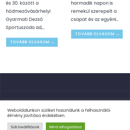
és 30. között a
harmadik napon is
hódmezővásárhelyi
remekül szerepelt a
Gyarmati Dezső
csapat és az egyéni
...
Sportuszoda ad,
...
TOVÁBB OLVASOM →
TOVÁBB OLVASOM →
Nyitóoldal
Weboldalunkon sütiket használunk a felhasználói
élmény javítása érdekében.
Süti beállítások
Mind elfogadása
TVSE