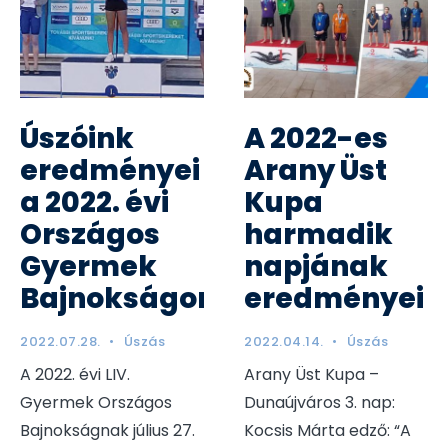
Úszóink
A 2022-es
eredményei
Arany Üst
a 2022. évi
Kupa
Országos
harmadik
Gyermek
napjának
Bajnokságon
eredményei
2022.07.28.
•
Úszás
2022.04.14.
•
Úszás
A 2022. évi LIV.
Arany Üst Kupa –
Gyermek Országos
Dunaújváros 3. nap:
Bajnokságnak július 27.
Kocsis Márta edző: “A