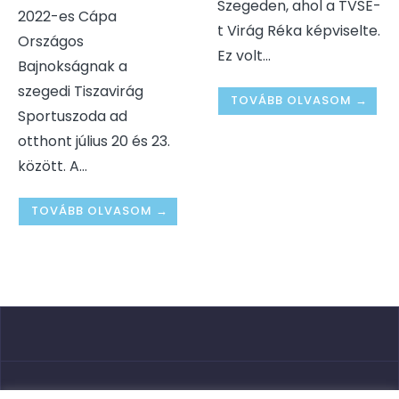
Szegeden, ahol a TVSE-
2022-es Cápa
t Virág Réka képviselte.
Országos
Ez volt
...
Bajnokságnak a
szegedi Tiszavirág
TOVÁBB OLVASOM →
Sportuszoda ad
otthont július 20 és 23.
között. A
...
TOVÁBB OLVASOM →