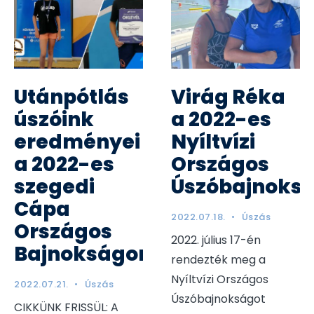
Utánpótlás
Virág Réka
úszóink
a 2022-es
eredményei
Nyíltvízi
a 2022-es
Országos
szegedi
Úszóbajnoks
Cápa
2022.07.18.
•
Úszás
Országos
2022. július 17-én
Bajnokságon
rendezték meg a
Nyíltvízi Országos
2022.07.21.
•
Úszás
Úszóbajnokságot
CIKKÜNK FRISSÜL: A