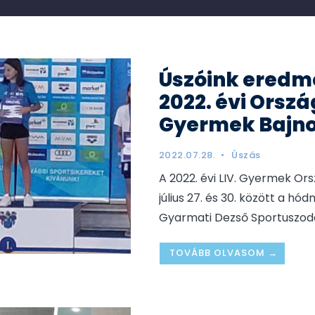
Úszóink eredm
2022. évi Orsz
Gyermek Bajn
2022.07.28.
•
Úszás
A 2022. évi LIV. Gyermek Or
július 27. és 30. között a hó
Gyarmati Dezső Sportuszod
TOVÁBB OLVASOM →