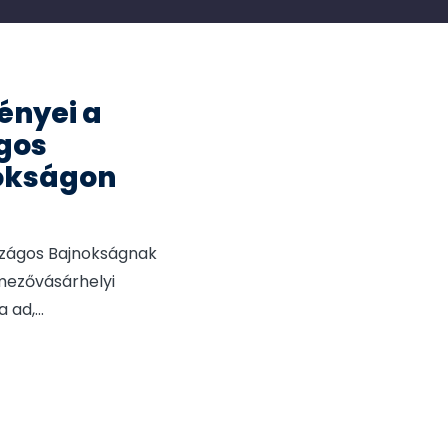
ényei a
ágos
okságon
szágos Bajnokságnak
dmezővásárhelyi
a ad,
...