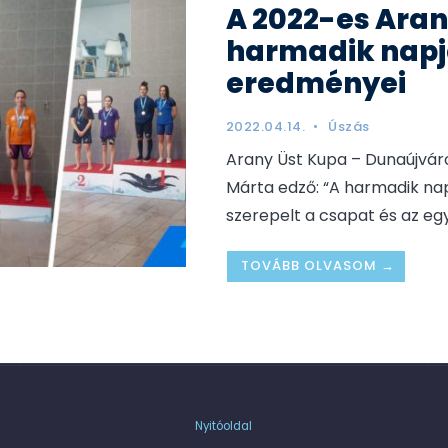
A 2022-es Aran
harmadik nap
eredményei
2022.04.14.
•
Úszás
Arany Üst Kupa – Dunaújváro
Márta edző: “A harmadik na
szerepelt a csapat és az eg
TOVÁBB OLVASOM →
Nyitóoldal