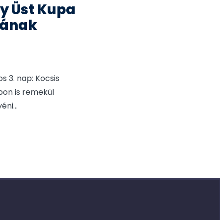
y Üst Kupa
jának
s 3. nap: Kocsis
pon is remekül
yéni
...