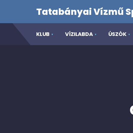
Tatabányai Vízmű S
KLUB
VÍZILABDA
ÚSZÓK