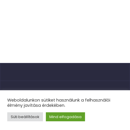
Nyitóoldal
Weboldalunkon sütiket használunk a felhasználói
élmény javítása érdekében.
Süti beállítások
Mind elfogadása
TVSE