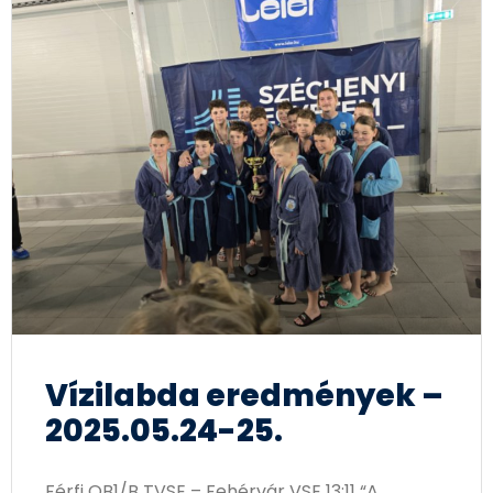
Vízilabda eredmények –
2025.05.24-25.
Férfi OB1/B TVSE – Fehérvár VSE 13:11 “A