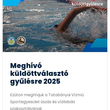
Meghívó
küldöttválasztó
gyűlésre 2025
Ezúton meghívjuk a Tatabányai Vízmű
Sportegyesület úszás és vízilabda
szakosztályának