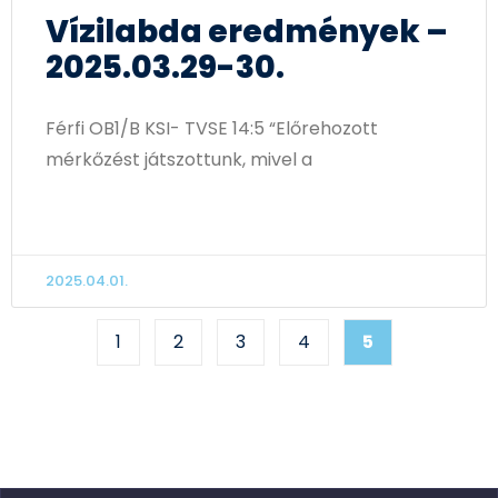
Vízilabda eredmények –
2025.03.29-30.
Férfi OB1/B KSI- TVSE 14:5 “Előrehozott
mérkőzést játszottunk, mivel a
TOVÁBB OLVASOM
2025.04.01.
1
2
3
4
5