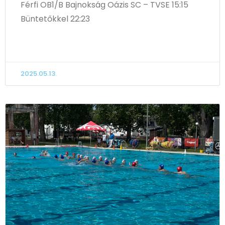
Férfi OB1/B Bajnokság Oázis SC – TVSE 15:15
Büntetőkkel 22:23
TOVÁBB OLVASOM
2025.05.13.