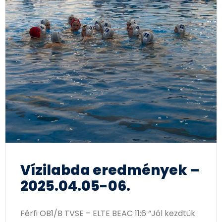
Vízilabda eredmények –
2025.04.05-06.
Férfi OB1/B TVSE – ELTE BEAC 11:6 “Jól kezdtük