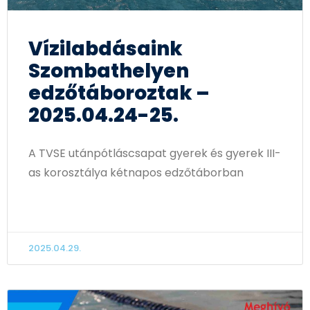
Vízilabdásaink
Szombathelyen
edzőtáboroztak –
2025.04.24-25.
A TVSE utánpótláscsapat gyerek és gyerek III-
as korosztálya kétnapos edzőtáborban
TOVÁBB OLVASOM
2025.04.29.