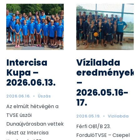
Intercisa
Vízilabda
Kupa –
eredmények
2026.06.13.
–
2026.05.16-
2026.06.16.
•
Úszás
17.
Az elmúlt hétvégén a
TVSE úszói
2026.05.19.
•
Vizilabda
Dunaújvárosban vettek
Férfi OB1/B 23.
részt az Intercisa
FordulóTVSE – Csepel