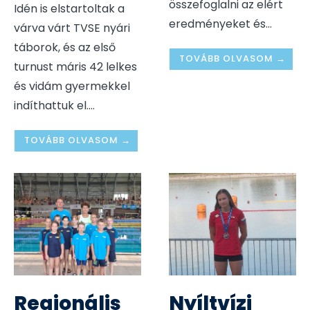
összefoglalni az elért
Idén is elstartoltak a
eredményeket és
...
várva várt TVSE nyári
táborok, és az első
TOVÁBB OLVASOM →
turnust máris 42 lelkes
és vidám gyermekkel
indíthattuk el.
...
TOVÁBB OLVASOM →
Regionális
Nyíltvízi