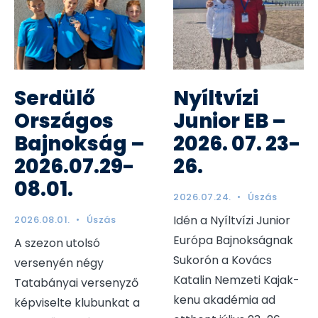
Serdülő
Nyíltvízi
Országos
Junior EB –
Bajnokság –
2026. 07. 23-
2026.07.29-
26.
08.01.
2026.07.24.
•
Úszás
Idén a Nyíltvízi Junior
2026.08.01.
•
Úszás
Európa Bajnokságnak
A szezon utolsó
Sukorón a Kovács
versenyén négy
Katalin Nemzeti Kajak-
Tatabányai versenyző
kenu akadémia ad
képviselte klubunkat a