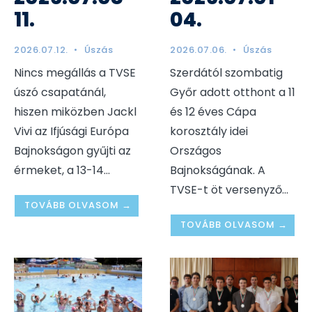
11.
04.
2026.07.12.
•
Úszás
2026.07.06.
•
Úszás
Nincs megállás a TVSE
Szerdától szombatig
úszó csapatánál,
Győr adott otthont a 11
hiszen miközben Jackl
és 12 éves Cápa
Vivi az Ifjúsági Európa
korosztály idei
Bajnokságon gyűjti az
Országos
érmeket, a 13-14
...
Bajnokságának. A
TVSE-t öt versenyző
...
TOVÁBB OLVASOM →
TOVÁBB OLVASOM →