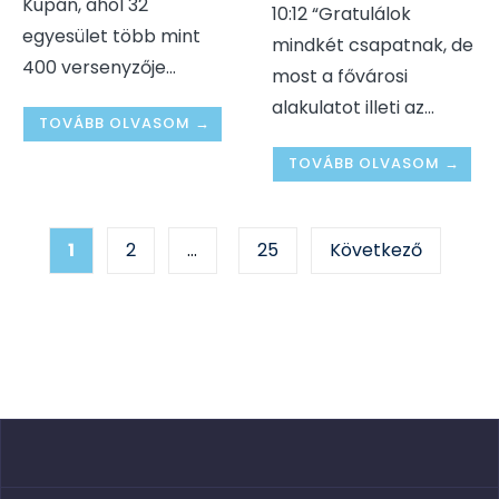
Kupán, ahol 32
10:12 “Gratulálok
egyesület több mint
mindkét csapatnak, de
400 versenyzője
...
most a fővárosi
alakulatot illeti az
...
TOVÁBB OLVASOM →
TOVÁBB OLVASOM →
Bejegyzés
1
2
…
25
Következő
navigáció