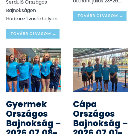
otthont július 23-26.
...
Serdülő Országos
Bajnokságon
TOVÁBB OLVASOM →
Hódmezővásárhelyen
...
TOVÁBB OLVASOM →
Gyermek
Cápa
Országos
Országos
Bajnokság –
Bajnokság –
2026.07.08-
2026.07.01-