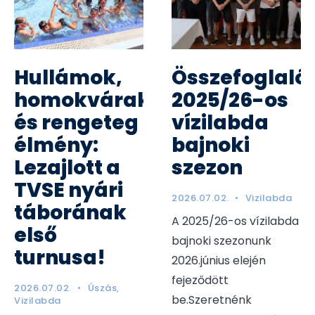
Hullámok,
Összefoglaló:
homokvárak
2025/26-os
és rengeteg
vízilabda
élmény:
bajnoki
Lezajlott a
szezon
TVSE nyári
2026.07.02.
•
Vizilabda
táborának
A 2025/26-os vízilabda
első
bajnoki szezonunk
turnusa!
2026.június elején
fejeződött
2026.07.02.
•
Úszás
,
be.Szeretnénk
Vizilabda