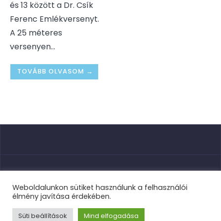
és 13 között a Dr. Csík
Ferenc Emlékversenyt.
A 25 méteres
versenyen
...
TOVÁBB OLVASOM →
Nyitóoldal
Weboldalunkon sütiket használunk a felhasználói
élmény javítása érdekében.
Süti beállítások
Mind elfogadása
TVSE