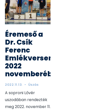
Éremeső a
Dr. Csík
Ferenc
Emlékversenyen
2022
novemberében
2022.11.13.
•
Úszás
A soproni Lővér
uszodában rendezték
meg 2022. november 11.