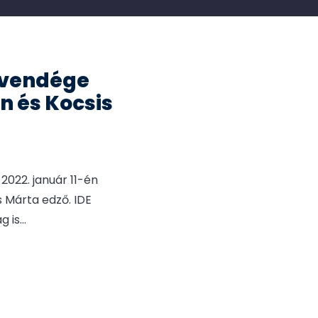
 vendége
en és Kocsis
2022. január 11-én
s Márta edző. IDE
g is
...