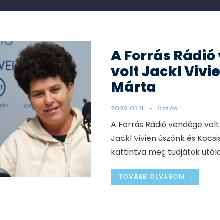
A Forrás Rádió
volt Jackl Vivi
Márta
2022.01.11.
•
Úszás
A Forrás Rádió vendége volt 
Jackl Vivien úszónk és Kocsi
kattintva meg tudjátok utóla
TOVÁBB OLVASOM →