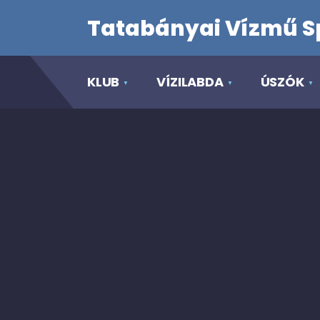
Tatabányai Vízmű S
KLUB
VÍZILABDA
ÚSZÓK