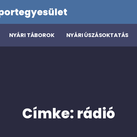
portegyesület
NYÁRI TÁBOROK
NYÁRI ÚSZÁSOKTATÁS
Címke:
rádió