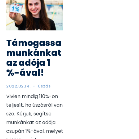
Támogassa
munkánkat
az adója 1
%-ával!
2022.02.14.
•
Úszás
Vivien mindig 110%-on
teljesít, ha úszásról van
szó. Kérjük, segítse
munkánkat az adója
csupán 1%-ával, melyet