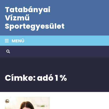
Tatabányai
Vízmű
Sportegyesület
MENÜ
Címke:
adó 1 %